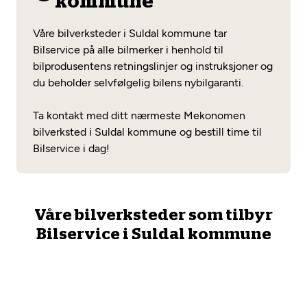
kommune
Opprett en konto
Fritt verkstedvalg
Diagnose/Feilsøking
Våre bilverksteder i Suldal kommune tar
Lønnsomt valg
Bilservice på alle bilmerker i henhold til
bilprodusentens retningslinjer og instruksjoner og
Se alle (52) tjenester her
Mobilitetsgaranti
du beholder selvfølgelig bilens nybilgaranti.
Nybilgaranti og fabrikkgaranti
Mekonomen Bilkonto
Ta kontakt med ditt nærmeste Mekonomen
bilverksted i Suldal kommune og bestill time til
Bilservice i dag!
Les mer
Våre bilverksteder som tilbyr
Mekonomen Fleet
Bilservice i Suldal kommune
Les mer