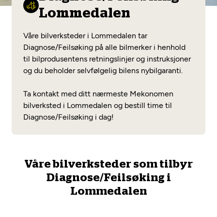
Opprett en konto
Fritt verkstedvalg
Lommedalen
Diagnose/Feilsøking
Lønnsomt valg
Våre bilverksteder i Lommedalen tar
Se alle (52) tjenester her
Diagnose/Feilsøking på alle bilmerker i henhold
Mobilitetsgaranti
til bilprodusentens retningslinjer og instruksjoner
og du beholder selvfølgelig bilens nybilgaranti.
Nybilgaranti og fabrikkgaranti
Mekonomen Bilkonto
Ta kontakt med ditt nærmeste Mekonomen
bilverksted i Lommedalen og bestill time til
Diagnose/Feilsøking i dag!
Les mer
Mekonomen Fleet
Våre bilverksteder som tilbyr
Diagnose/Feilsøking i
Lommedalen
Les mer