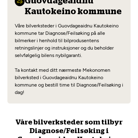
Guovdageaidnu
Opprett en konto
Fritt verkstedvalg
Diagnose/Feilsøking
Kautokeino kommune
Lønnsomt valg
Våre bilverksteder i Guovdageaidnu Kautokeino
Se alle (52) tjenester her
Mobilitetsgaranti
kommune tar Diagnose/Feilsøking på alle
bilmerker i henhold til bilprodusentens
Nybilgaranti og fabrikkgaranti
Mekonomen Bilkonto
retningslinjer og instruksjoner og du beholder
selvfølgelig bilens nybilgaranti.
Ta kontakt med ditt nærmeste Mekonomen
Les mer
bilverksted i Guovdageaidnu Kautokeino
kommune og bestill time til Diagnose/Feilsøking i
dag!
Mekonomen Fleet
Våre bilverksteder som tilbyr
Les mer
Diagnose/Feilsøking i