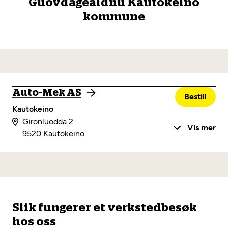
Guovdageaidnu Kautokeino
kommune
Auto-Mek AS
Bestill
Kautokeino
Gironluodda 2
Vis mer
9520 Kautokeino
Slik fungerer et verkstedbesøk
hos oss