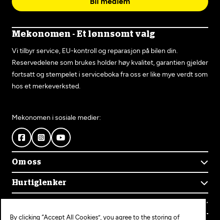
Bli medlem
Mekonomen - Et lønnsomt valg
Vi tilbyr service, EU-kontroll og reparasjon på bilen din.
Reservedelene som brukes holder høy kvalitet, garantien gjelder
fortsatt og stempelet i serviceboka fra oss er like mye verdt som
hos et merkeverksted.
Mekonomen i sosiale medier:
Om oss
Om Mekonomen
Hurtiglenker
Mekonomens historie
Finn verksted
Jobb i Mekonomen
Kontakt oss
Våre tjenester
Bærekraft
By clicking “Accept All Cookies”, you agree to the storing of
Kundeservice