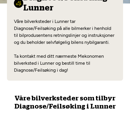
Opprett en konto
Fritt verkstedvalg
Lunner
Diagnose/Feilsøking
Lønnsomt valg
Våre bilverksteder i Lunner tar
Se alle (52) tjenester her
Diagnose/Feilsøking på alle bilmerker i henhold
Mobilitetsgaranti
til bilprodusentens retningslinjer og instruksjoner
og du beholder selvfølgelig bilens nybilgaranti.
Nybilgaranti og fabrikkgaranti
Mekonomen Bilkonto
Ta kontakt med ditt nærmeste Mekonomen
bilverksted i Lunner og bestill time til
Diagnose/Feilsøking i dag!
Les mer
Mekonomen Fleet
Våre bilverksteder som tilbyr
Diagnose/Feilsøking i Lunner
Les mer