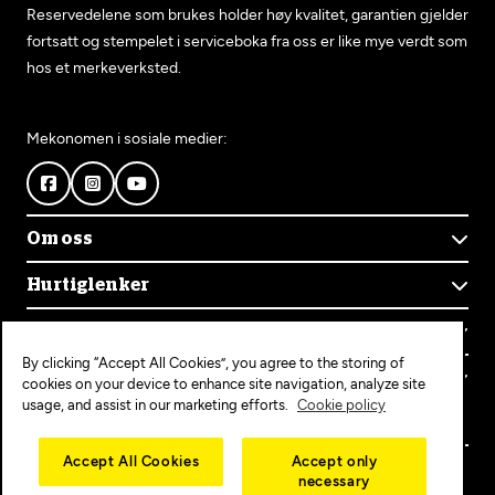
Reservedelene som brukes holder høy kvalitet, garantien gjelder
fortsatt og stempelet i serviceboka fra oss er like mye verdt som
hos et merkeverksted.
Mekonomen i sosiale medier:
Om oss
Om Mekonomen
Hurtiglenker
Mekonomens historie
Finn verksted
Jobb i Mekonomen
Kontakt oss
Våre tjenester
Bærekraft
By clicking “Accept All Cookies”, you agree to the storing of
Kundeservice
Bestill time
Bli Mekonomen-verksted
Populære tjenester
cookies on your device to enhance site navigation, analyze site
Ofte stilte spørsmål
Opprett konto
usage, and assist in our marketing efforts.
Cookie policy
Bilservice
Mekonomen+
EU-kontroll
Personvern
Copyright © 2025 MEKO Norway AS
Accept All Cookies
Accept only
Diagnose/Feilsøking
necessary
Personvernerklæring
Dekkskift