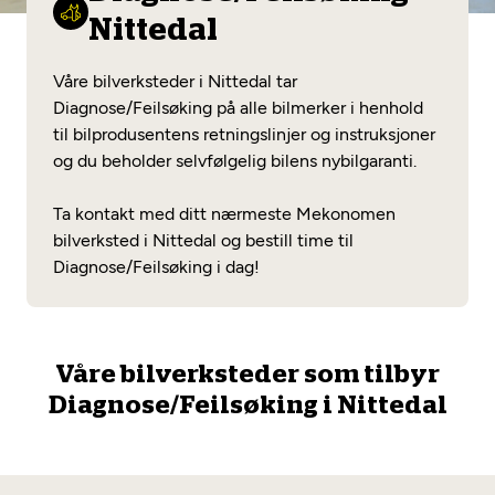
Opprett en konto
Fritt verkstedvalg
Nittedal
Diagnose/Feilsøking
Lønnsomt valg
Våre bilverksteder i Nittedal tar
Se alle (52) tjenester her
Diagnose/Feilsøking på alle bilmerker i henhold
Mobilitetsgaranti
til bilprodusentens retningslinjer og instruksjoner
og du beholder selvfølgelig bilens nybilgaranti.
Nybilgaranti og fabrikkgaranti
Mekonomen Bilkonto
Ta kontakt med ditt nærmeste Mekonomen
bilverksted i Nittedal og bestill time til
Diagnose/Feilsøking i dag!
Les mer
Mekonomen Fleet
Våre bilverksteder som tilbyr
Diagnose/Feilsøking i Nittedal
Les mer