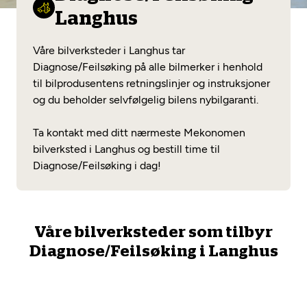
Opprett en konto
Fritt verkstedvalg
Langhus
Diagnose/Feilsøking
Lønnsomt valg
Våre bilverksteder i Langhus tar
Se alle (52) tjenester her
Diagnose/Feilsøking på alle bilmerker i henhold
Mobilitetsgaranti
til bilprodusentens retningslinjer og instruksjoner
og du beholder selvfølgelig bilens nybilgaranti.
Nybilgaranti og fabrikkgaranti
Mekonomen Bilkonto
Ta kontakt med ditt nærmeste Mekonomen
bilverksted i Langhus og bestill time til
Diagnose/Feilsøking i dag!
Les mer
Mekonomen Fleet
Våre bilverksteder som tilbyr
Diagnose/Feilsøking i Langhus
Les mer