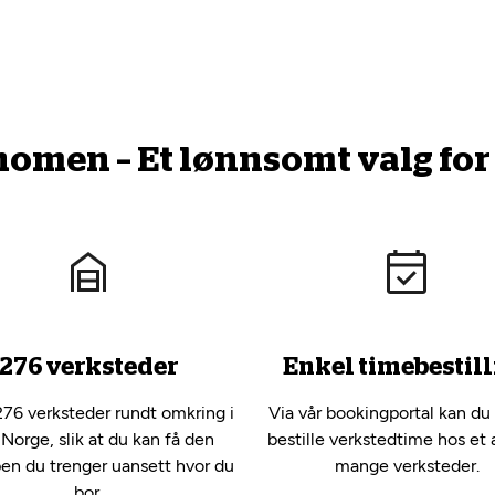
men – Et lønnsomt valg for 
276 verksteder
Enkel timebestill
276 verksteder rundt omkring i
Via vår bookingportal kan du
 Norge, slik at du kan få den
bestille verkstedtime hos et 
pen du trenger uansett hvor du
mange verksteder.
bor.