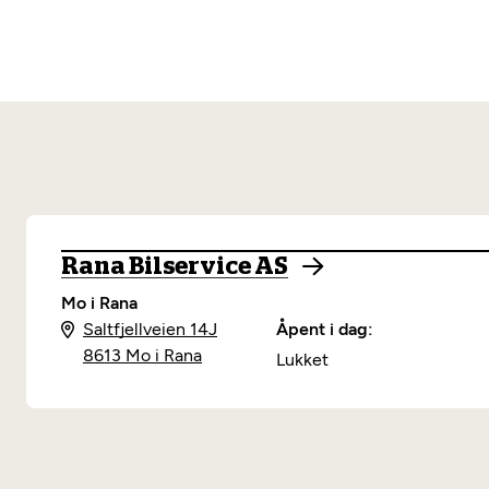
Rana Bilservice AS
Mo i Rana
Saltfjellveien 14J
Åpent i dag:
8613 Mo i Rana
Lukket