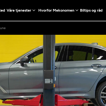
ted
Våre tjenester
Hvorfor Mekonomen
Biltips og råd
une
Logg inn med Vi
en konto ved å klikke på
Telefonnummer
mt valg
+47
Norway
l - Vanlig bil
etsgaranti
Diagnose/Feilsøking
5t)
+47
ranti og fabrikkgaranti