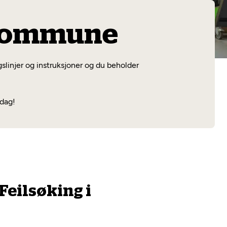
Les mer
 kommune
slinjer og instruksjoner og du beholder
 dag!
Feilsøking i