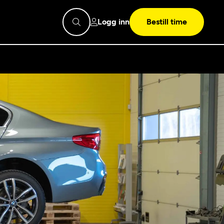
Logg inn
Bestill time
pps
Mekonomen
Bilkonto
Søk
Les mer
Mekonomen Fleet