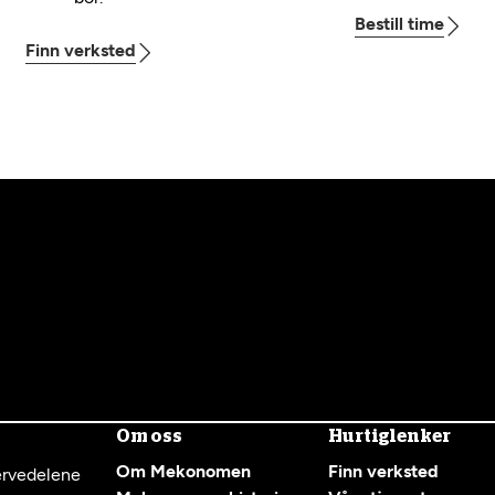
Bestill time
Finn verksted
Om oss
Hurtiglenker
Om Mekonomen
Finn verksted
servedelene