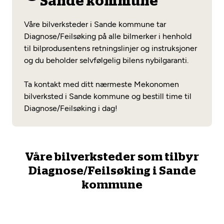
Sande kommune
Opprett en konto
Fritt verkstedvalg
Diagnose/Feilsøking
Våre bilverksteder i Sande kommune tar
Lønnsomt valg
Diagnose/Feilsøking på alle bilmerker i henhold
til bilprodusentens retningslinjer og instruksjoner
Se alle (52) tjenester her
Mobilitetsgaranti
og du beholder selvfølgelig bilens nybilgaranti.
Nybilgaranti og fabrikkgaranti
Mekonomen Bilkonto
Ta kontakt med ditt nærmeste Mekonomen
bilverksted i Sande kommune og bestill time til
Diagnose/Feilsøking i dag!
Les mer
Våre bilverksteder som tilbyr
Mekonomen Fleet
Diagnose/Feilsøking i Sande
kommune
Les mer