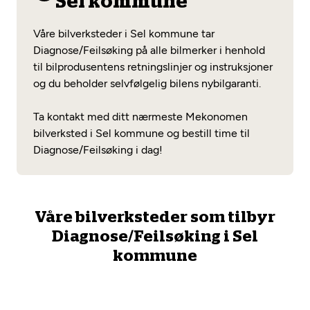
Sel kommune
Opprett en konto
Fritt verkstedvalg
Diagnose/Feilsøking
Våre bilverksteder i Sel kommune tar
Lønnsomt valg
Diagnose/Feilsøking på alle bilmerker i henhold
til bilprodusentens retningslinjer og instruksjoner
Se alle (52) tjenester her
Mobilitetsgaranti
og du beholder selvfølgelig bilens nybilgaranti.
Nybilgaranti og fabrikkgaranti
Mekonomen Bilkonto
Ta kontakt med ditt nærmeste Mekonomen
bilverksted i Sel kommune og bestill time til
Diagnose/Feilsøking i dag!
Les mer
Våre bilverksteder som tilbyr
Mekonomen Fleet
Diagnose/Feilsøking i Sel
kommune
Les mer