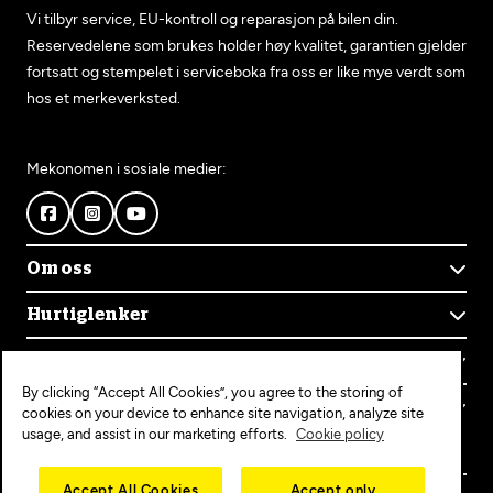
Vi tilbyr service, EU-kontroll og reparasjon på bilen din.
Reservedelene som brukes holder høy kvalitet, garantien gjelder
fortsatt og stempelet i serviceboka fra oss er like mye verdt som
hos et merkeverksted.
Mekonomen i sosiale medier:
Om oss
Om Mekonomen
Hurtiglenker
Mekonomens historie
Finn verksted
Jobb i Mekonomen
Kontakt oss
Våre tjenester
Bærekraft
By clicking “Accept All Cookies”, you agree to the storing of
Kundeservice
Bestill time
Bli Mekonomen-verksted
Populære tjenester
cookies on your device to enhance site navigation, analyze site
Ofte stilte spørsmål
Opprett konto
usage, and assist in our marketing efforts.
Cookie policy
Bilservice
Mekonomen+
EU-kontroll
Personvern
Copyright © 2025 MEKO Norway AS
Accept All Cookies
Accept only