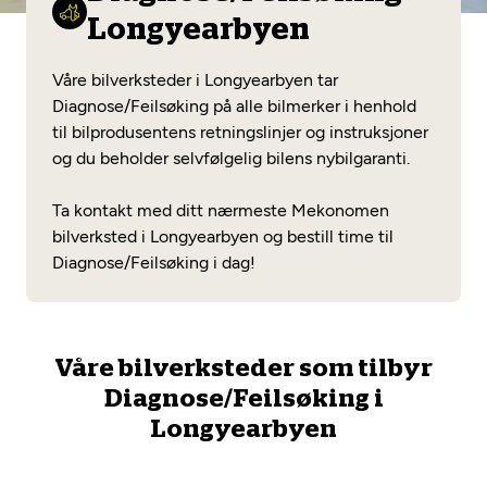
Opprett en konto
Fritt verkstedvalg
Longyearbyen
Diagnose/Feilsøking
Lønnsomt valg
Våre bilverksteder i Longyearbyen tar
Se alle (52) tjenester her
Diagnose/Feilsøking på alle bilmerker i henhold
Mobilitetsgaranti
til bilprodusentens retningslinjer og instruksjoner
og du beholder selvfølgelig bilens nybilgaranti.
Nybilgaranti og fabrikkgaranti
Mekonomen Bilkonto
Ta kontakt med ditt nærmeste Mekonomen
bilverksted i Longyearbyen og bestill time til
Diagnose/Feilsøking i dag!
Les mer
Mekonomen Fleet
Våre bilverksteder som tilbyr
Diagnose/Feilsøking i
Longyearbyen
Les mer