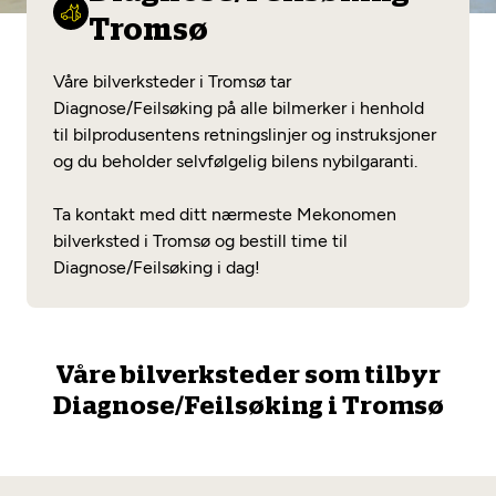
Opprett en konto
Fritt verkstedvalg
Tromsø
Diagnose/Feilsøking
Lønnsomt valg
Våre bilverksteder i Tromsø tar
Se alle (52) tjenester her
Diagnose/Feilsøking på alle bilmerker i henhold
Mobilitetsgaranti
til bilprodusentens retningslinjer og instruksjoner
og du beholder selvfølgelig bilens nybilgaranti.
Nybilgaranti og fabrikkgaranti
Mekonomen Bilkonto
Ta kontakt med ditt nærmeste Mekonomen
bilverksted i Tromsø og bestill time til
Diagnose/Feilsøking i dag!
Les mer
Mekonomen Fleet
Våre bilverksteder som tilbyr
Diagnose/Feilsøking i Tromsø
Les mer