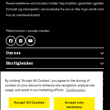
Reservedelene som brukes holder høy kvalitet, garantien gjelder
fortsatt og stempelet i serviceboka fra oss er like mye verdt som
hos et merkeverksted.
Mekonomen i sosiale medier:
Om oss
Om Mekonomen
Hurtiglenker
Mekonomens historie
Finn verksted
Jobb i Mekonomen
Kontakt oss
Våre tjenester
Bærekraft
By clicking “Accept All Cookies”, you agree to the storing of
Kundeservice
Bestill time
Bli Mekonomen-verksted
Populære tjenester
cookies on your device to enhance site navigation, analyze site
Ofte stilte spørsmål
Opprett konto
usage, and assist in our marketing efforts.
Cookie policy
Bilservice
Mekonomen+
EU-kontroll
Personvern
Copyright © 2025 MEKO Norway AS
Accept All Cookies
Accept only
Diagnose/Feilsøking
necessary
Personvernerklæring
Dekkskift