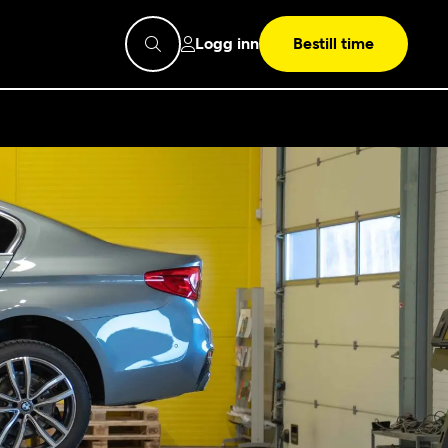
Logg inn
Bestill time
pps
Mekonomen
Bilkonto
Søk
Les mer
Mekonomen Fleet