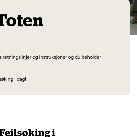
Les mer
 Toten
 retningslinjer og instruksjoner og du beholder
øking i dag!
Feilsøking i