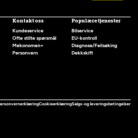
Kontakt oss
Populære tjenester
Kundeservice
Bilservice
Ofte stilte spørsmål
EU-kontroll
Mekonomen+
Diagnose/Feilsøking
Personvern
Dekkskift
ersonvernerklæring
Cookieerklæring
Salgs-og leveringsbetingelser