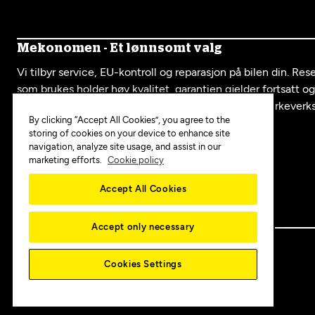
Mekonomen - Et lønnsomt valg
Vi tilbyr service, EU-kontroll og reparasjon på bilen din. Re
som brukes holder høy kvalitet, garantien gjelder fortsatt o
serviceboka fra oss er like mye verdt som hos et merkeverk
By clicking “Accept All Cookies”, you agree to the
storing of cookies on your device to enhance site
navigation, analyze site usage, and assist in our
Mekonomen i sosiale medier:
marketing efforts.
Cookie policy
Accept All Cookies
Accept only necessary
Copyright © 2025 MEKO Norway AS
Cookies Settings