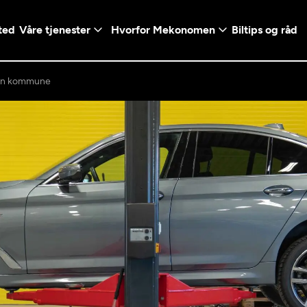
ted
Våre tjenester
Hvorfor Mekonomen
Biltips og råd
ten kommune
Logg inn med Vi
en konto ved å klikke på
Telefonnummer
mt valg
+47
Norway
l - Vanlig bil
etsgaranti
Diagnose/Feilsøking
5t)
+47
ranti og fabrikkgaranti