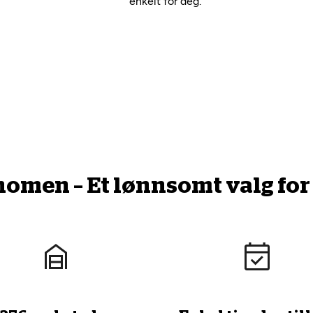
enkelt for deg.
men – Et lønnsomt valg for 