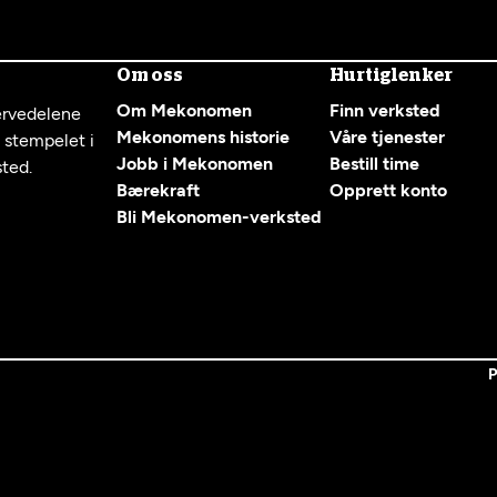
Om oss
Hurtiglenker
Om Mekonomen
Finn verksted
servedelene
Mekonomens historie
Våre tjenester
g stempelet i
Jobb i Mekonomen
Bestill time
sted.
Bærekraft
Opprett konto
Bli Mekonomen-verksted
P