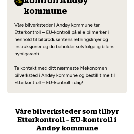
kontroll Andøy
Opprett en konto
Fritt verkstedvalg
Diagnose/Feilsøking
kommune
Lønnsomt valg
Våre bilverksteder i Andøy kommune tar
Se alle (52) tjenester her
Mobilitetsgaranti
Etterkontroll – EU-kontroll på alle bilmerker i
henhold til bilprodusentens retningslinjer og
Nybilgaranti og fabrikkgaranti
Mekonomen Bilkonto
instruksjoner og du beholder selvfølgelig bilens
nybilgaranti.
Ta kontakt med ditt nærmeste Mekonomen
Les mer
bilverksted i Andøy kommune og bestill time til
Etterkontroll – EU-kontroll i dag!
Mekonomen Fleet
Våre bilverksteder som tilbyr
Etterkontroll – EU-kontroll i
Les mer
Andøy kommune