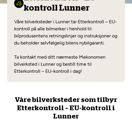
Opprett en konto
Fritt verkstedvalg
kontroll Lunner
Diagnose/Feilsøking
Lønnsomt valg
Våre bilverksteder i Lunner tar Etterkontroll – EU-
Se alle (52) tjenester her
kontroll på alle bilmerker i henhold til
Mobilitetsgaranti
bilprodusentens retningslinjer og instruksjoner og
du beholder selvfølgelig bilens nybilgaranti.
Nybilgaranti og fabrikkgaranti
Mekonomen Bilkonto
Ta kontakt med ditt nærmeste Mekonomen
bilverksted i Lunner og bestill time til
Etterkontroll – EU-kontroll i dag!
Les mer
Mekonomen Fleet
Våre bilverksteder som tilbyr
Etterkontroll – EU-kontroll i
Lunner
Les mer