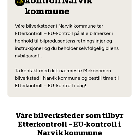
kontroll Narvik
Opprett en konto
Fritt verkstedvalg
Diagnose/Feilsøking
kommune
Lønnsomt valg
Våre bilverksteder i Narvik kommune tar
Se alle (52) tjenester her
Mobilitetsgaranti
Etterkontroll – EU-kontroll på alle bilmerker i
henhold til bilprodusentens retningslinjer og
Nybilgaranti og fabrikkgaranti
Mekonomen Bilkonto
instruksjoner og du beholder selvfølgelig bilens
nybilgaranti.
Ta kontakt med ditt nærmeste Mekonomen
Les mer
bilverksted i Narvik kommune og bestill time til
Etterkontroll – EU-kontroll i dag!
Mekonomen Fleet
Våre bilverksteder som tilbyr
Etterkontroll – EU-kontroll i
Les mer
Narvik kommune