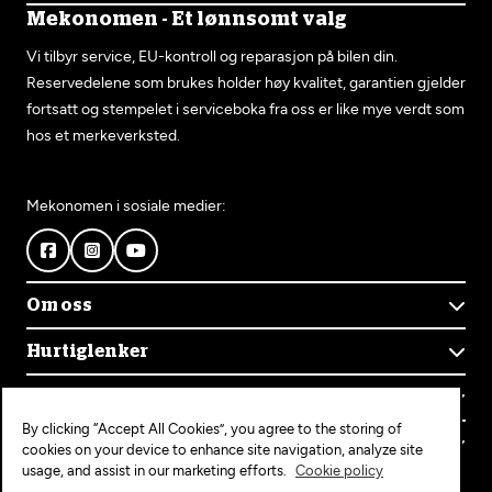
Mekonomen - Et lønnsomt valg
Vi tilbyr service, EU-kontroll og reparasjon på bilen din.
Reservedelene som brukes holder høy kvalitet, garantien gjelder
fortsatt og stempelet i serviceboka fra oss er like mye verdt som
hos et merkeverksted.
Mekonomen i sosiale medier:
Om oss
Om Mekonomen
Hurtiglenker
Mekonomens historie
Finn verksted
Jobb i Mekonomen
Kontakt oss
Våre tjenester
Bærekraft
By clicking “Accept All Cookies”, you agree to the storing of
Kundeservice
Bestill time
Bli Mekonomen-verksted
Populære tjenester
cookies on your device to enhance site navigation, analyze site
Ofte stilte spørsmål
Opprett konto
usage, and assist in our marketing efforts.
Cookie policy
Bilservice
Mekonomen+