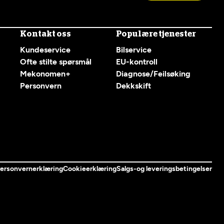
Kontakt oss
Populære tjenester
Kundeservice
Bilservice
Ofte stilte spørsmål
EU-kontroll
Mekonomen+
Diagnose/Feilsøking
Personvern
Dekkskift
ersonvernerklæring
Cookieerklæring
Salgs-og leveringsbetingelser