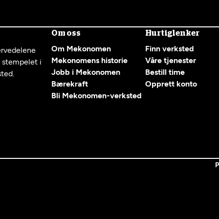
Om oss
Hurtiglenker
Om Mekonomen
Finn verksted
servedelene
Mekonomens historie
Våre tjenester
g stempelet i
Jobb i Mekonomen
Bestill time
sted.
Bærekraft
Opprett konto
Bli Mekonomen-verksted
P