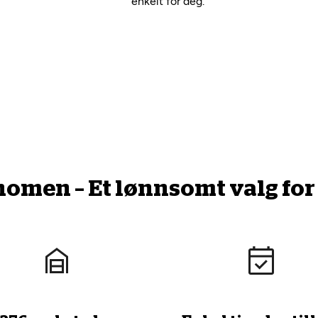
enkelt for deg.
men – Et lønnsomt valg for 