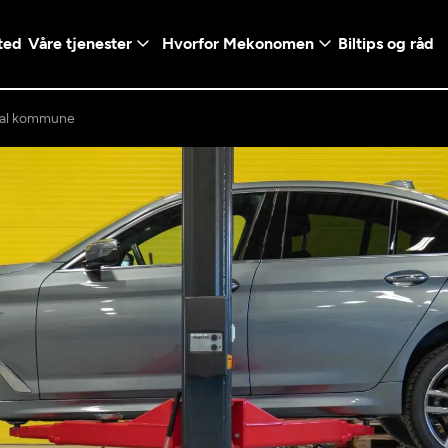
ted
Våre tjenester
Hvorfor Mekonomen
Biltips og råd
al kommune
Logg inn med Vi
en konto ved å klikke på
Telefonnummer
mt valg
+47
Norway
l - Vanlig bil
etsgaranti
Diagnose/Feilsøking
5t)
+47
ranti og fabrikkgaranti