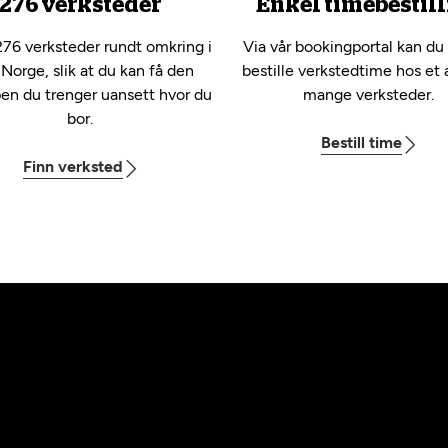
276 verksteder
Enkel timebestill
276 verksteder rundt omkring i
Via vår bookingportal kan du
 Norge, slik at du kan få den
bestille verkstedtime hos et 
pen du trenger uansett hvor du
mange verksteder.
bor.
Bestill time
Finn verksted