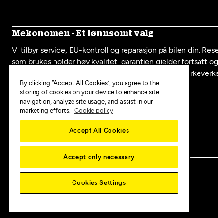
Mekonomen - Et lønnsomt valg
Vi tilbyr service, EU-kontroll og reparasjon på bilen din. Re
som brukes holder høy kvalitet, garantien gjelder fortsatt o
serviceboka fra oss er like mye verdt som hos et merkeverk
By clicking “Accept All Cookies”, you agree to the
storing of cookies on your device to enhance site
navigation, analyze site usage, and assist in our
Mekonomen i sosiale medier:
marketing efforts.
Cookie policy
Accept All Cookies
Accept only necessary
Copyright © 2025 MEKO Norway AS
Cookies Settings