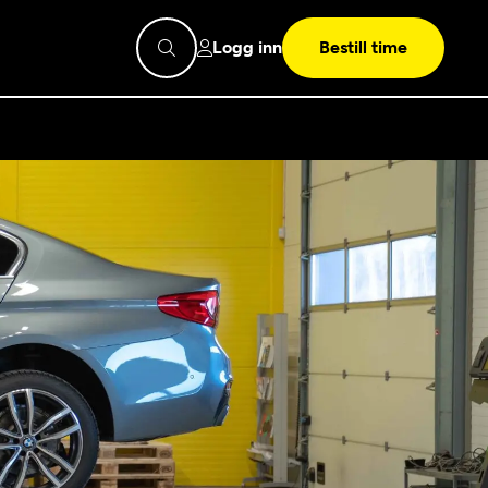
Logg inn
Bestill time
pps
Mekonomen
Bilkonto
Søk
Les mer
Mekonomen Fleet