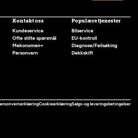
Kontakt oss
Populære tjenester
Kundeservice
Bilservice
Ofte stilte spørsmål
EU-kontroll
Mekonomen+
Diagnose/Feilsøking
Personvern
Dekkskift
ersonvernerklæring
Cookieerklæring
Salgs-og leveringsbetingelser