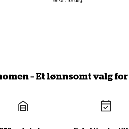
enkelt for deg.
men – Et lønnsomt valg for 