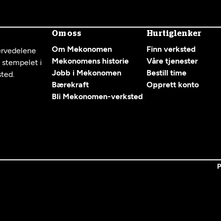
Om oss
Hurtiglenker
Om Mekonomen
Finn verksted
servedelene
Mekonomens historie
Våre tjenester
g stempelet i
Jobb i Mekonomen
Bestill time
sted.
Bærekraft
Opprett konto
Bli Mekonomen-verksted
P