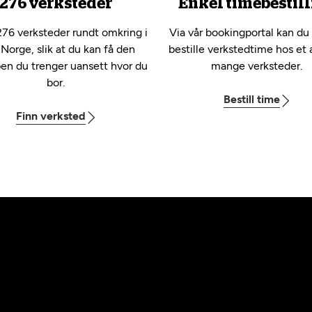
276 verksteder
Enkel timebestill
276 verksteder rundt omkring i
Via vår bookingportal kan du
 Norge, slik at du kan få den
bestille verkstedtime hos et 
pen du trenger uansett hvor du
mange verksteder.
bor.
Bestill time
Finn verksted