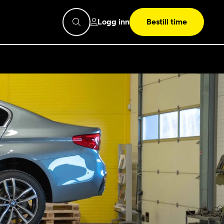
Logg inn
Bestill time
pps
Mekonomen
Bilkonto
Søk
Les mer
Mekonomen Fleet