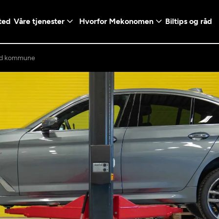
ted
Våre tjenester
Hvorfor Mekonomen
Biltips og råd
nd kommune
Logg inn med Vi
en konto ved å klikke på
Telefonnummer
mt valg
+47
Norway
l - Vanlig bil
etsgaranti
Diagnose/Feilsøking
5t)
+47
ranti og fabrikkgaranti