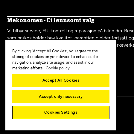
Mekonomen - Et lønnsomt valg
Vi tilbyr service, EU-kontroll og reparasjon på bilen din. Re
som brukes holder høy kvalitet, garantien gjelder fortsatt o
serviceboka fra oss er like mye verdt som hos et merkeverk
By clicking “Accept All Cookies”, you agree to the
storing of cookies on your device to enhance site
navigation, analyze site usage, and assist in our
Mekonomen i sosiale medier:
marketing efforts.
Cookie policy
Accept All Cookies
Accept only necessary
Copyright © 2025 MEKO Norway AS
Cookies Settings