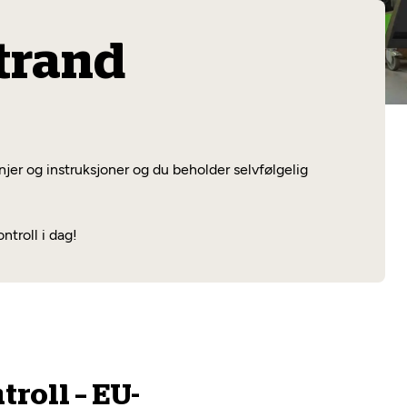
Les mer
Strand
injer og instruksjoner og du beholder selvfølgelig
troll i dag!
roll – EU-