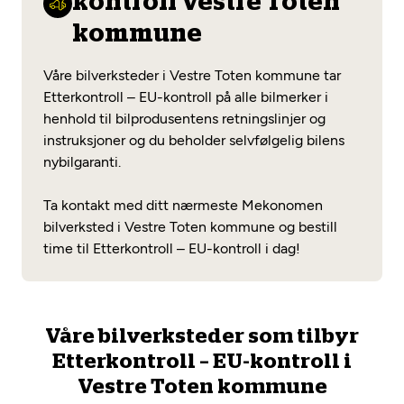
kontroll Vestre Toten
Opprett en konto
Fritt verkstedvalg
Diagnose/Feilsøking
kommune
Lønnsomt valg
Våre bilverksteder i Vestre Toten kommune tar
Se alle (52) tjenester her
Mobilitetsgaranti
Etterkontroll – EU-kontroll på alle bilmerker i
henhold til bilprodusentens retningslinjer og
Nybilgaranti og fabrikkgaranti
Mekonomen Bilkonto
instruksjoner og du beholder selvfølgelig bilens
nybilgaranti.
Ta kontakt med ditt nærmeste Mekonomen
Les mer
bilverksted i Vestre Toten kommune og bestill
time til Etterkontroll – EU-kontroll i dag!
Mekonomen Fleet
Våre bilverksteder som tilbyr
Etterkontroll – EU-kontroll i
Les mer
Vestre Toten kommune