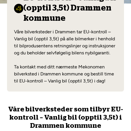
Opprett en konto
Fritt verkstedvalg
(opptil 3,5t) Drammen
Diagnose/Feilsøking
Lønnsomt valg
kommune
Se alle (52) tjenester her
Mobilitetsgaranti
Våre bilverksteder i Drammen tar EU-kontroll –
Vanlig bil (opptil 3,5t) på alle bilmerker i henhold
Nybilgaranti og fabrikkgaranti
Mekonomen Bilkonto
til bilprodusentens retningslinjer og instruksjoner
og du beholder selvfølgelig bilens nybilgaranti.
Ta kontakt med ditt nærmeste Mekonomen
Les mer
bilverksted i Drammen kommune og bestill time
til EU-kontroll – Vanlig bil (opptil 3,5t) i dag!
Mekonomen Fleet
Våre bilverksteder som tilbyr EU-
kontroll – Vanlig bil (opptil 3,5t) i
Les mer
Drammen kommune