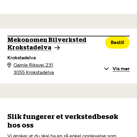
Mekonomen Bilverksted
Bestill
Krokstadelva
Krokstadelva
Gamle Riksvei 231
Vis mer
3055 Krokstadelva
Slik fungerer et verkstedbesøk
hos oss
Vi ønsker at du skal ha en så enkel opplevelse som