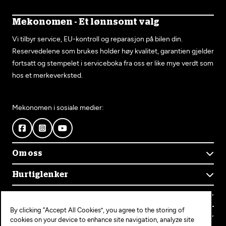
Mekonomen - Et lønnsomt valg
Vi tilbyr service, EU-kontroll og reparasjon på bilen din.
Reservedelene som brukes holder høy kvalitet, garantien gjelder
fortsatt og stempelet i serviceboka fra oss er like mye verdt som
hos et merkeverksted.
Mekonomen i sosiale medier:
Om oss
Om Mekonomen
Hurtiglenker
Mekonomens historie
Finn verksted
Jobb i Mekonomen
Kontakt oss
Våre tjenester
Bærekraft
By clicking “Accept All Cookies”, you agree to the storing of
Kundeservice
Bestill time
Bli Mekonomen-verksted
Populære tjenester
cookies on your device to enhance site navigation, analyze site
Ofte stilte spørsmål