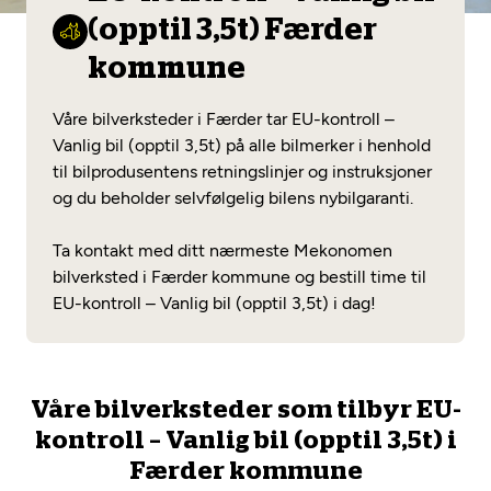
Opprett en konto
Fritt verkstedvalg
(opptil 3,5t) Færder
Diagnose/Feilsøking
Lønnsomt valg
kommune
Se alle (52) tjenester her
Mobilitetsgaranti
Våre bilverksteder i Færder tar EU-kontroll –
Vanlig bil (opptil 3,5t) på alle bilmerker i henhold
Nybilgaranti og fabrikkgaranti
Mekonomen Bilkonto
til bilprodusentens retningslinjer og instruksjoner
og du beholder selvfølgelig bilens nybilgaranti.
Ta kontakt med ditt nærmeste Mekonomen
Les mer
bilverksted i Færder kommune og bestill time til
EU-kontroll – Vanlig bil (opptil 3,5t) i dag!
Mekonomen Fleet
Våre bilverksteder som tilbyr EU-
kontroll – Vanlig bil (opptil 3,5t) i
Les mer
Færder kommune