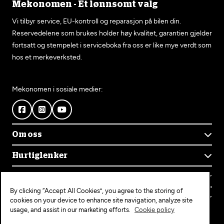
Mekonomen - Et lønnsomt valg
Vi tilbyr service, EU-kontroll og reparasjon på bilen din.
Reservedelene som brukes holder høy kvalitet, garantien gjelder
fortsatt og stempelet i serviceboka fra oss er like mye verdt som
hos et merkeverksted.
Mekonomen i sosiale medier:
Om oss
Om Mekonomen
Hurtiglenker
Mekonomens historie
Finn verksted
Jobb i Mekonomen
Kontakt oss
Våre tjenester
Bærekraft
By clicking “Accept All Cookies”, you agree to the storing of
Kundeservice
Bestill time
Bli Mekonomen-verksted
Populære tjenester
cookies on your device to enhance site navigation, analyze site
Ofte stilte spørsmål
Opprett konto
usage, and assist in our marketing efforts.
Cookie policy
Bilservice
Mekonomen+