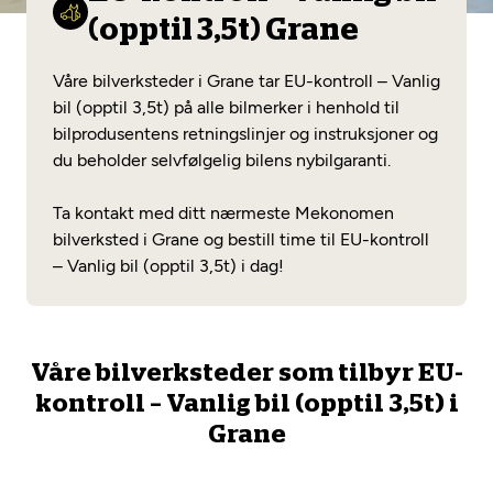
Opprett en konto
Fritt verkstedvalg
(opptil 3,5t) Grane
Diagnose/Feilsøking
Lønnsomt valg
Våre bilverksteder i Grane tar EU-kontroll – Vanlig
Se alle (52) tjenester her
bil (opptil 3,5t) på alle bilmerker i henhold til
Mobilitetsgaranti
bilprodusentens retningslinjer og instruksjoner og
du beholder selvfølgelig bilens nybilgaranti.
Nybilgaranti og fabrikkgaranti
Mekonomen Bilkonto
Ta kontakt med ditt nærmeste Mekonomen
bilverksted i Grane og bestill time til EU-kontroll
– Vanlig bil (opptil 3,5t) i dag!
Les mer
Mekonomen Fleet
Våre bilverksteder som tilbyr EU-
kontroll – Vanlig bil (opptil 3,5t) i
Grane
Les mer