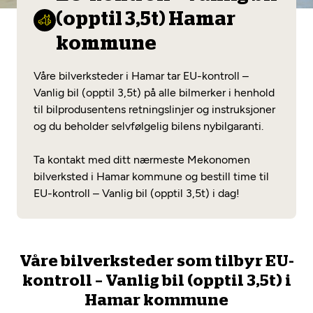
Opprett en konto
Fritt verkstedvalg
(opptil 3,5t) Hamar
Diagnose/Feilsøking
Lønnsomt valg
kommune
Se alle (52) tjenester her
Mobilitetsgaranti
Våre bilverksteder i Hamar tar EU-kontroll –
Vanlig bil (opptil 3,5t) på alle bilmerker i henhold
Nybilgaranti og fabrikkgaranti
Mekonomen Bilkonto
til bilprodusentens retningslinjer og instruksjoner
og du beholder selvfølgelig bilens nybilgaranti.
Ta kontakt med ditt nærmeste Mekonomen
Les mer
bilverksted i Hamar kommune og bestill time til
EU-kontroll – Vanlig bil (opptil 3,5t) i dag!
Mekonomen Fleet
Våre bilverksteder som tilbyr EU-
kontroll – Vanlig bil (opptil 3,5t) i
Les mer
Hamar kommune