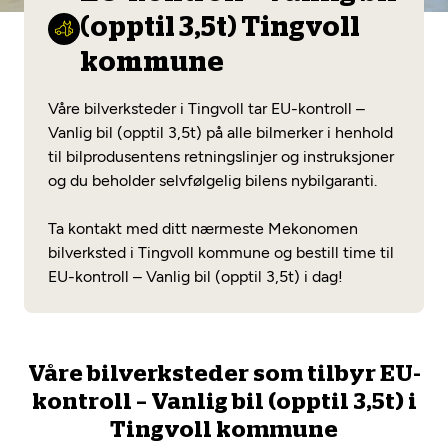
Opprett en konto
Fritt verkstedvalg
(opptil 3,5t) Tingvoll
Diagnose/Feilsøking
Lønnsomt valg
kommune
Se alle (52) tjenester her
Mobilitetsgaranti
Våre bilverksteder i Tingvoll tar EU-kontroll –
Vanlig bil (opptil 3,5t) på alle bilmerker i henhold
Nybilgaranti og fabrikkgaranti
Mekonomen Bilkonto
til bilprodusentens retningslinjer og instruksjoner
og du beholder selvfølgelig bilens nybilgaranti.
Ta kontakt med ditt nærmeste Mekonomen
Les mer
bilverksted i Tingvoll kommune og bestill time til
EU-kontroll – Vanlig bil (opptil 3,5t) i dag!
Mekonomen Fleet
Våre bilverksteder som tilbyr EU-
kontroll – Vanlig bil (opptil 3,5t) i
Les mer
Tingvoll kommune