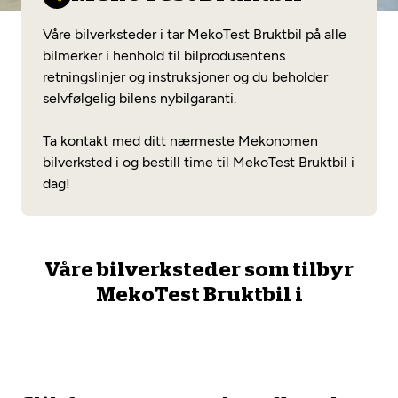
Opprett en konto
Fritt verkstedvalg
Diagnose/Feilsøking
Våre bilverksteder i tar MekoTest Bruktbil på alle
Lønnsomt valg
bilmerker i henhold til bilprodusentens
retningslinjer og instruksjoner og du beholder
Se alle (52) tjenester her
Mobilitetsgaranti
selvfølgelig bilens nybilgaranti.
Nybilgaranti og fabrikkgaranti
Mekonomen Bilkonto
Ta kontakt med ditt nærmeste Mekonomen
bilverksted i og bestill time til MekoTest Bruktbil i
dag!
Les mer
Våre bilverksteder som tilbyr
Mekonomen Fleet
MekoTest Bruktbil i
Les mer