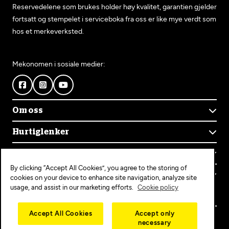
Reservedelene som brukes holder høy kvalitet, garantien gjelder
fortsatt og stempelet i serviceboka fra oss er like mye verdt som
hos et merkeverksted.
Mekonomen i sosiale medier:
Om oss
Om Mekonomen
Hurtiglenker
Mekonomens historie
Finn verksted
Jobb i Mekonomen
Kontakt oss
Våre tjenester
Bærekraft
By clicking “Accept All Cookies”, you agree to the storing of
Kundeservice
Bestill time
Bli Mekonomen-verksted
Populære tjenester
cookies on your device to enhance site navigation, analyze site
Ofte stilte spørsmål
Opprett konto
usage, and assist in our marketing efforts.
Cookie policy
Bilservice
Mekonomen+
EU-kontroll
Personvern
Copyright © 2025 MEKO Norway AS
Accept All Cookies
Accept only
Diagnose/Feilsøking
necessary
Personvernerklæring
Dekkskift