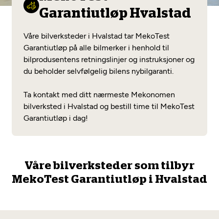
Opprett en konto
Fritt verkstedvalg
Garantiutløp Hvalstad
Diagnose/Feilsøking
Lønnsomt valg
Våre bilverksteder i Hvalstad tar MekoTest
Se alle (52) tjenester her
Garantiutløp på alle bilmerker i henhold til
Mobilitetsgaranti
bilprodusentens retningslinjer og instruksjoner og
du beholder selvfølgelig bilens nybilgaranti.
Nybilgaranti og fabrikkgaranti
Mekonomen Bilkonto
Ta kontakt med ditt nærmeste Mekonomen
bilverksted i Hvalstad og bestill time til MekoTest
Garantiutløp i dag!
Les mer
Mekonomen Fleet
Våre bilverksteder som tilbyr
MekoTest Garantiutløp i Hvalstad
Les mer