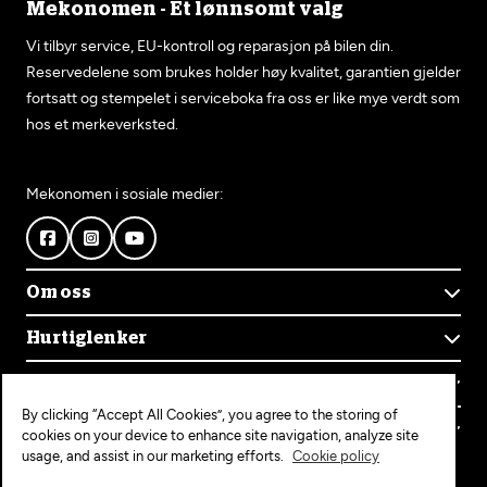
Mekonomen - Et lønnsomt valg
Vi tilbyr service, EU-kontroll og reparasjon på bilen din.
Reservedelene som brukes holder høy kvalitet, garantien gjelder
fortsatt og stempelet i serviceboka fra oss er like mye verdt som
hos et merkeverksted.
Mekonomen i sosiale medier:
Om oss
Om Mekonomen
Hurtiglenker
Mekonomens historie
Finn verksted
Jobb i Mekonomen
Kontakt oss
Våre tjenester
Bærekraft
By clicking “Accept All Cookies”, you agree to the storing of
Kundeservice
Bestill time
Bli Mekonomen-verksted
Populære tjenester
cookies on your device to enhance site navigation, analyze site
Ofte stilte spørsmål
Opprett konto
usage, and assist in our marketing efforts.
Cookie policy
Bilservice
Mekonomen+