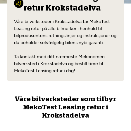
Opprett en konto
Fritt verkstedvalg
retur Krokstadelva
Diagnose/Feilsøking
Lønnsomt valg
Våre bilverksteder i Krokstadelva tar MekoTest
Se alle (52) tjenester her
Leasing retur på alle bilmerker i henhold til
Mobilitetsgaranti
bilprodusentens retningslinjer og instruksjoner og
du beholder selvfølgelig bilens nybilgaranti.
Nybilgaranti og fabrikkgaranti
Mekonomen Bilkonto
Ta kontakt med ditt nærmeste Mekonomen
bilverksted i Krokstadelva og bestill time til
MekoTest Leasing retur i dag!
Les mer
Mekonomen Fleet
Våre bilverksteder som tilbyr
MekoTest Leasing retur i
Krokstadelva
Les mer