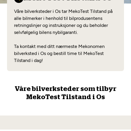
Opprett en konto
Fritt verkstedvalg
Diagnose/Feilsøking
Våre bilverksteder i Os tar MekoTest Tilstand på
Lønnsomt valg
alle bilmerker i henhold til bilprodusentens
retningslinjer og instruksjoner og du beholder
Se alle (52) tjenester her
Mobilitetsgaranti
selvfølgelig bilens nybilgaranti.
Nybilgaranti og fabrikkgaranti
Mekonomen Bilkonto
Ta kontakt med ditt nærmeste Mekonomen
bilverksted i Os og bestill time til MekoTest
Tilstand i dag!
Les mer
Våre bilverksteder som tilbyr
Mekonomen Fleet
MekoTest Tilstand i Os
Les mer