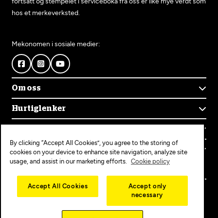
fortsatt og stempelet i serviceboka fra oss er like mye verdt som
hos et merkeverksted.
Mekonomen i sosiale medier:
Om oss
Om Mekonomen
Hurtiglenker
Mekonomens historie
Finn verksted
Jobb i Mekonomen
Kontakt oss
Våre tjenester
Bærekraft
By clicking “Accept All Cookies”, you agree to the storing of
Kundeservice
Bestill time
Bli Mekonomen-verksted
Populære tjenester
cookies on your device to enhance site navigation, analyze site
Ofte stilte spørsmål
Opprett konto
usage, and assist in our marketing efforts.
Cookie policy
Bilservice
Mekonomen+
EU-kontroll
Personvern
Copyright © 2025 MEKO Norway AS
Accept All Cookies
Accept only
Diagnose/Feilsøking
necessary
Personvernerklæring
Dekkskift
Cookieerklæring