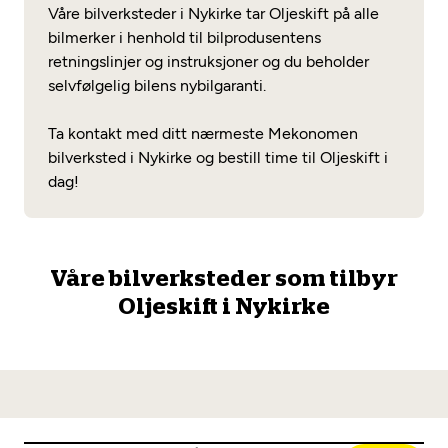
Opprett en konto
Våre bilverksteder i Nykirke tar Oljeskift på alle
Fritt verkstedvalg
Diagnose/Feilsøking
bilmerker i henhold til bilprodusentens
Lønnsomt valg
retningslinjer og instruksjoner og du beholder
selvfølgelig bilens nybilgaranti.
Se alle (52) tjenester her
Mobilitetsgaranti
Ta kontakt med ditt nærmeste Mekonomen
Nybilgaranti og fabrikkgaranti
Mekonomen Bilkonto
bilverksted i Nykirke og bestill time til Oljeskift i
dag!
Les mer
Våre bilverksteder som tilbyr
Oljeskift i Nykirke
Mekonomen Fleet
Les mer