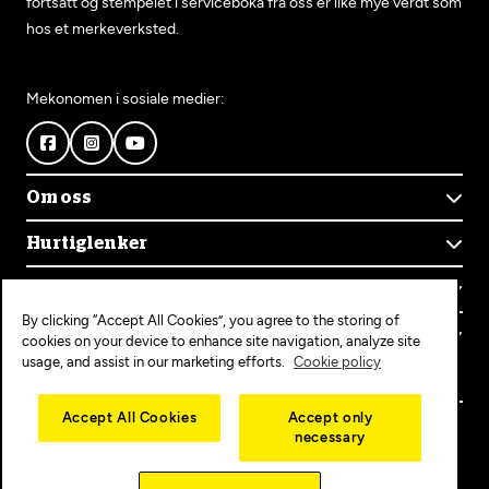
fortsatt og stempelet i serviceboka fra oss er like mye verdt som
hos et merkeverksted.
Mekonomen i sosiale medier:
Om oss
Om Mekonomen
Hurtiglenker
Mekonomens historie
Finn verksted
Jobb i Mekonomen
Kontakt oss
Våre tjenester
Bærekraft
By clicking “Accept All Cookies”, you agree to the storing of
Kundeservice
Bestill time
Bli Mekonomen-verksted
Populære tjenester
cookies on your device to enhance site navigation, analyze site
Ofte stilte spørsmål
Opprett konto
usage, and assist in our marketing efforts.
Cookie policy
Bilservice
Mekonomen+
EU-kontroll
Personvern
Copyright © 2025 MEKO Norway AS
Accept All Cookies
Accept only
Diagnose/Feilsøking
necessary
Personvernerklæring
Dekkskift
Cookieerklæring