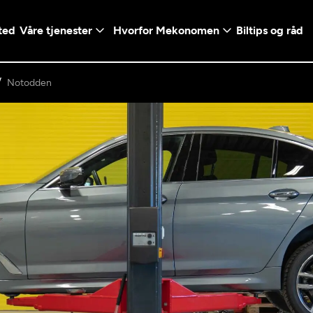
ted
Våre tjenester
Hvorfor Mekonomen
Biltips og råd
Notodden
Logg inn med Vi
en konto ved å klikke på
Telefonnummer
mt valg
+47
Norway
l - Vanlig bil
etsgaranti
Diagnose/Feilsøking
5t)
+47
ranti og fabrikkgaranti