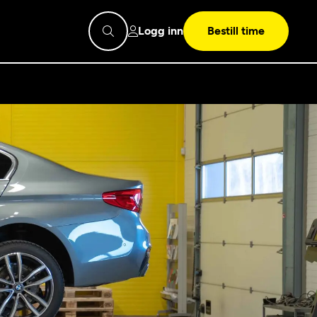
Logg inn
Bestill time
pps
Mekonomen
Bilkonto
Søk
Les mer
Mekonomen Fleet