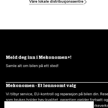
Våre lokale distribusjonssentre
Meld deg inn i Mekonomen+!
Samle alt om bilen på ett sted!
Mekonomen - Et lønnsomt valg
Vi tilbyr service, EU-kontroll og reparasjon på bilen din. Re
som brukes holder høy kvalitet, garantien gjelder fortsatt o
serviceboka fra oss er like mye verdt som hos et merkeverk