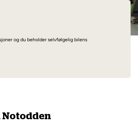
Les mer
ksjoner og du beholder selvfølgelig bilens
 i Notodden