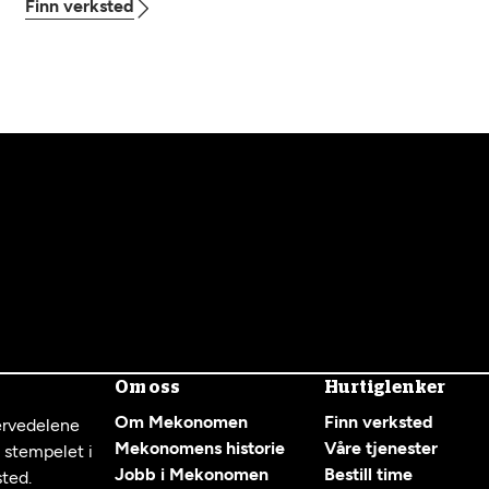
Finn verksted
Om oss
Hurtiglenker
Om Mekonomen
Finn verksted
servedelene
Mekonomens historie
Våre tjenester
g stempelet i
Jobb i Mekonomen
Bestill time
sted.