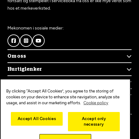
fortsatt og stempelet i serviceboka fra oss er like mye verdt som
hos et merkeverksted.
Mekonomen i sosiale medier:
Om oss
Om Mekonomen
Hurtiglenker
Mekonomens historie
Finn verksted
Jobb i Mekonomen
Kontakt oss
Våre tjenester
Bærekraft
By clicking “Accept All Cookies”, you agree to the storing of
Kundeservice
Bestill time
Bli Mekonomen-verksted
Populære tjenester
cookies on your device to enhance site navigation, analyze site
Ofte stilte spørsmål
Opprett konto
usage, and assist in our marketing efforts.
Cookie policy
Bilservice
Mekonomen+
EU-kontroll
Personvern
Copyright © 2025 MEKO Norway AS
Accept All Cookies
Accept only
Diagnose/Feilsøking
necessary
Personvernerklæring
Dekkskift
Cookieerklæring