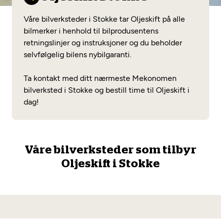
Opprett en konto
Fritt verkstedvalg
Diagnose/Feilsøking
Våre bilverksteder i Stokke tar Oljeskift på alle
Lønnsomt valg
bilmerker i henhold til bilprodusentens
retningslinjer og instruksjoner og du beholder
Se alle (52) tjenester her
Mobilitetsgaranti
selvfølgelig bilens nybilgaranti.
Nybilgaranti og fabrikkgaranti
Mekonomen Bilkonto
Ta kontakt med ditt nærmeste Mekonomen
bilverksted i Stokke og bestill time til Oljeskift i
dag!
Les mer
Våre bilverksteder som tilbyr
Mekonomen Fleet
Oljeskift i Stokke
Les mer