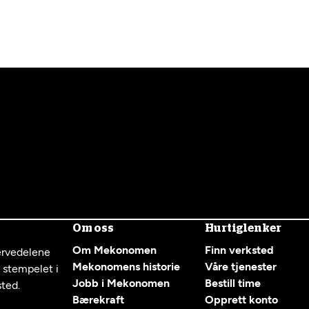
Om oss
Hurtiglenker
Om Mekonomen
Finn verksted
servedelene
Mekonomens historie
Våre tjenester
g stempelet i
Jobb i Mekonomen
Bestill time
sted.
Bærekraft
Opprett konto