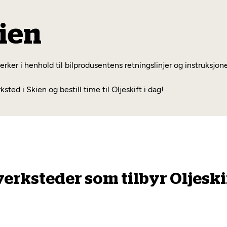
kien
merker i henhold til bilprodusentens retningslinjer og instruksjon
d i Skien og bestill time til Oljeskift i dag!
verksteder som tilbyr Oljeskif