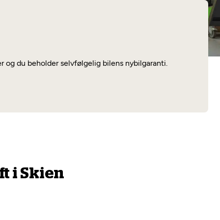
Les mer
er og du beholder selvfølgelig bilens nybilgaranti.
t i Skien