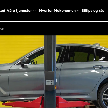
ted
Våre tjenester
Hvorfor Mekonomen
Biltips og råd
ien
Logg inn med Vi
en konto ved å klikke på
Telefonnummer
mt valg
+47
Norway
l - Vanlig bil
etsgaranti
Diagnose/Feilsøking
5t)
+47
ranti og fabrikkgaranti