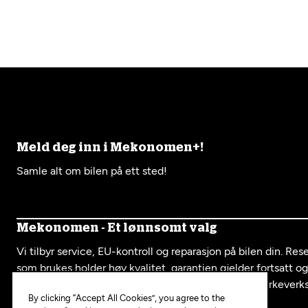
Meld deg inn i Mekonomen+!
Samle alt om bilen på ett sted!
Mekonomen - Et lønnsomt valg
Vi tilbyr service, EU-kontroll og reparasjon på bilen din. Re
som brukes holder høy kvalitet, garantien gjelder fortsatt o
serviceboka fra oss er like mye verdt som hos et merkeverk
By clicking “Accept All Cookies”, you agree to the