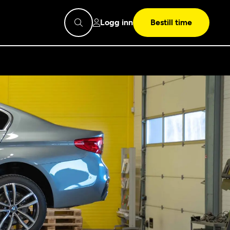
Logg inn
Bestill time
pps
Mekonomen
Bilkonto
Søk
Les mer
Mekonomen Fleet