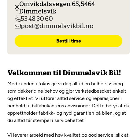
Opprett en konto
Omvikdalsvegen 65, 5464
Fritt verkstedvalg
Diagnose/Feilsøking
Dimmelsvik
Lønnsomt valg
53 48 30 60
post@dimmelsvikbil.no
Se alle (52) tjenester her
Mobilitetsgaranti
Bestill time
Nybilgaranti og fabrikkgaranti
Mekonomen Bilkonto
Velkommen til Dimmelsvik Bil!
Les mer
Med kunden i fokus gir vi deg alltid en helhetsløsning
som dekker dine behov og gjør verkstedbesøket enkelt
Mekonomen Fleet
og effektivt. Vi utfører alltid service og reparasjoner i
henhold til bilfabrikantens anvisninger. Dette betyr at du
opprettholder fabrikk- og nybilgarantien på bilen, og at
du alltid får stempel i serviceheftet.
Les mer
Vi leverer arbeid med høy kvalitet og god service, slik at