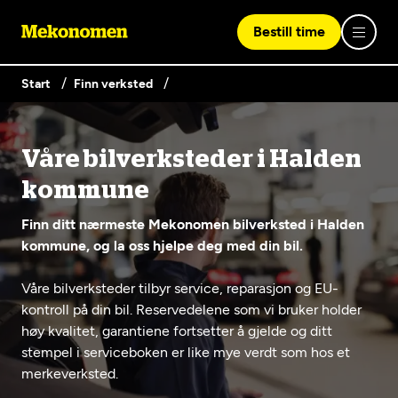
Bestill time
Start
Finn verksted
Logg inn med Vipps
Våre bilverksteder i Halden
Finn verksted
kommune
Vipps på denne enhet
Finn ditt nærmeste Mekonomen bilverksted i Halden
Våre tjenester
kommune, og la oss hjelpe deg med din bil.
Våre bilverksteder tilbyr service, reparasjon og EU-
Hvorfor Mekonomen
Bilservice
Lag en brukerkonto
kontroll på din bil. Reservedelene som vi bruker holder
høy kvalitet, garantiene fortsetter å gjelde og ditt
Bilkonto
Er du ikke Mekonomen-kunde ennå? Opprett en konto
Biltips og råd
stempel i serviceboken er like mye verdt som hos et
EU-kontroll - Vanlig bil (opptil 3,5t)
ved å klikke på knappen nedenfor.
Elbilverksted
merkeverksted.