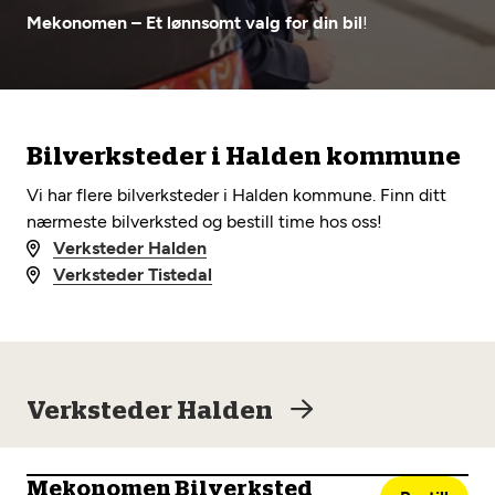
Opprett en konto
Fritt verkstedvalg
Mekonomen – Et lønnsomt valg for din bil
!
Diagnose/Feilsøking
Lønnsomt valg
Se alle (52) tjenester her
Mobilitetsgaranti
Bilverksteder i Halden kommune
Nybilgaranti og fabrikkgaranti
Mekonomen Bilkonto
Vi har flere bilverksteder i Halden kommune. Finn ditt
nærmeste bilverksted og bestill time hos oss!
Verksteder Halden
Verksteder Tistedal
Les mer
Mekonomen Fleet
Verksteder Halden
Les mer
Mekonomen Bilverksted