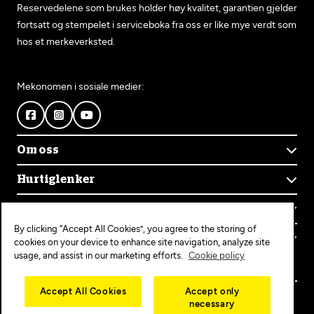
Reservedelene som brukes holder høy kvalitet, garantien gjelder
fortsatt og stempelet i serviceboka fra oss er like mye verdt som
hos et merkeverksted.
Mekonomen i sosiale medier:
Om oss
Om Mekonomen
Hurtiglenker
Mekonomens historie
Finn verksted
Jobb i Mekonomen
Kontakt oss
Våre tjenester
Bærekraft
By clicking “Accept All Cookies”, you agree to the storing of
Kundeservice
Bestill time
Bli Mekonomen-verksted
Populære tjenester
cookies on your device to enhance site navigation, analyze site
Ofte stilte spørsmål
Opprett konto
usage, and assist in our marketing efforts.
Cookie policy
Bilservice
Mekonomen+
EU-kontroll
Personvern
Copyright © 2025 MEKO Norway AS
Accept All Cookies
Accept only
Diagnose/Feilsøking
necessary
Personvernerklæring
Dekkskift