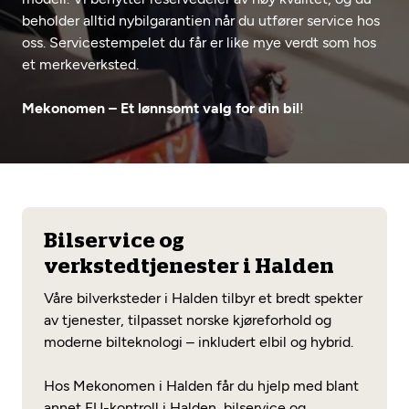
Opprett en konto
Fritt verkstedvalg
beholder alltid nybilgarantien når du utfører service hos
Diagnose/Feilsøking
oss. Servicestempelet du får er like mye verdt som hos
Lønnsomt valg
et merkeverksted.
Se alle (52) tjenester her
Mobilitetsgaranti
Mekonomen – Et lønnsomt valg for din bil
!
Nybilgaranti og fabrikkgaranti
Mekonomen Bilkonto
Les mer
Bilservice og
verkstedtjenester i Halden
Mekonomen Fleet
Våre bilverksteder i Halden tilbyr et bredt spekter
av tjenester, tilpasset norske kjøreforhold og
moderne bilteknologi – inkludert elbil og hybrid.
Les mer
Hos Mekonomen i Halden får du hjelp med blant
annet EU-kontroll i Halden, bilservice og