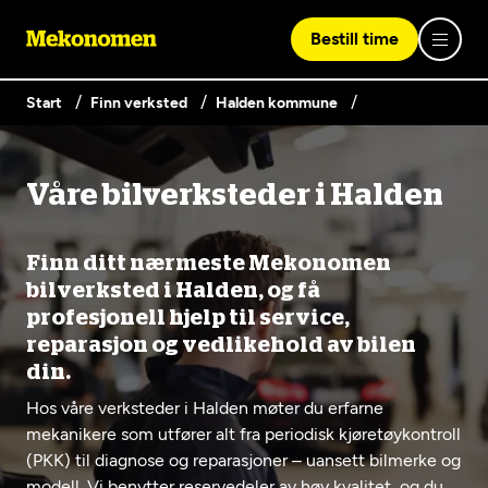
Bestill time
Start
Finn verksted
Halden kommune
Logg inn med Vipps
Våre bilverksteder i Halden
Finn verksted
Vipps på denne enhet
Finn ditt nærmeste Mekonomen
Våre tjenester
bilverksted i Halden, og få
profesjonell hjelp til service,
reparasjon og vedlikehold av bilen
Hvorfor Mekonomen
Bilservice
din.
Lag en brukerkonto
Hos våre verksteder i Halden møter du erfarne
Bilkonto
Er du ikke Mekonomen-kunde ennå? Opprett en konto
Biltips og råd
mekanikere som utfører alt fra periodisk kjøretøykontroll
EU-kontroll - Vanlig bil (opptil 3,5t)
ved å klikke på knappen nedenfor.
Elbilverksted
(PKK) til diagnose og reparasjoner – uansett bilmerke og
modell. Vi benytter reservedeler av høy kvalitet, og du