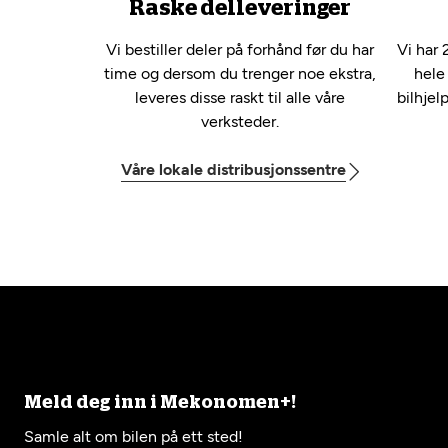
Raske delleveringer
Vi bestiller deler på forhånd før du har
Vi har 
time og dersom du trenger noe ekstra,
hele
leveres disse raskt til alle våre
bilhjel
verksteder.
Våre lokale distribusjonssentre
Meld deg inn i Mekonomen+!
Samle alt om bilen på ett sted!