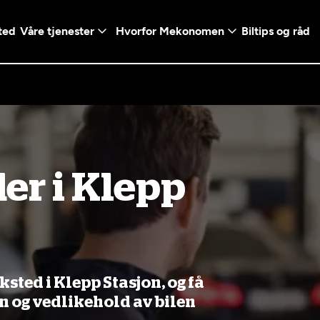
ted
Våre tjenester
Hvorfor Mekonomen
Biltips og råd
Logg inn med Vi
er i Klepp
en konto ved å klikke på
Telefonnummer
mt valg
+47
Norway
l - Vanlig bil
etsgaranti
Diagnose/Feilsøking
5t)
+47
ranti og fabrikkgaranti
ted i Klepp Stasjon, og få
on og vedlikehold av bilen