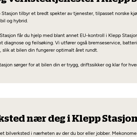
p Stasjon tilbyr et bredt spekter av tjenester, tilpasset norske 
bil og hybrid.
asjon får du hjelp med blant annet EU-kontroll i Klepp Stasjon
mt diagnose og feilsøking. Vi utfører også bremseservice, batteri
 slik at bilen din fungerer optimalt året rundt.
asjon sørger for at bilen din er trygg, driftssikker og klar for hv
ksted nær deg i Klepp Stasjo
e et bilverksted i nærheten av der du bor eller jobber. Mekonomen