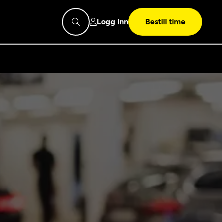
Logg inn
Bestill time
pps
Mekonomen
Bilkonto
Søk
Les mer
Mekonomen Fleet