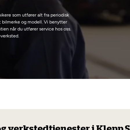
kere som utfører alt fra periodisk
t bilmerke og modell. Vi benytter
tien når du utfører service hos oss.
everksted.
og verkstedtjenester i Klepp 