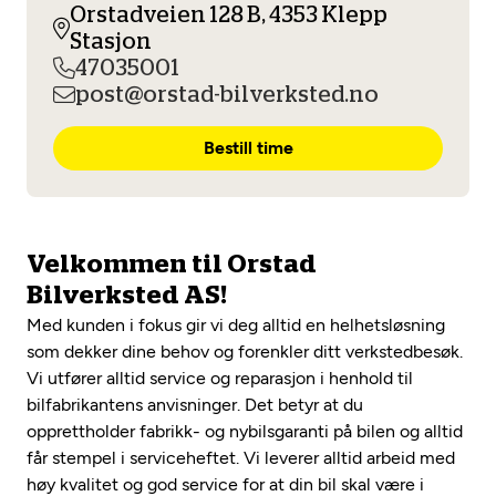
Opprett en konto
Orstadveien 128 B, 4353 Klepp
Fritt verkstedvalg
Diagnose/Feilsøking
Stasjon
Lønnsomt valg
47035001
post@orstad-bilverksted.no
Se alle (52) tjenester her
Mobilitetsgaranti
Bestill time
Nybilgaranti og fabrikkgaranti
Mekonomen Bilkonto
Velkommen til Orstad
Les mer
Bilverksted AS!
Med kunden i fokus gir vi deg alltid en helhetsløsning
som dekker dine behov og forenkler ditt verkstedbesøk.
Mekonomen Fleet
Vi utfører alltid service og reparasjon i henhold til
bilfabrikantens anvisninger. Det betyr at du
opprettholder fabrikk- og nybilsgaranti på bilen og alltid
får stempel i serviceheftet. Vi leverer alltid arbeid med
Les mer
høy kvalitet og god service for at din bil skal være i