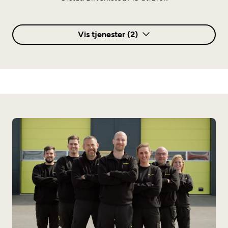
Vis tjenester (2)
Annet
El-/Hybrid (serv/rep)
Elbilsertifisert