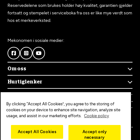
Reservedelene som brukes holder høy kvalitet, garantien gjelder
fortsatt og stempelet i serviceboka fra oss er like mye verdt som
hos et merkeverksted.
Mekonomen i sosiale medier:
Om oss
Om Mekonomen
Hurtiglenker
Mekonomens historie
Finn verksted
Jobb i Mekonomen
Kontakt oss
Våre tjenester
Bærekraft
By clicking “Accept All Cookies”, you agree to the storing of
Kundeservice
Bestill time
Bli Mekonomen-verksted
Populære tjenester
cookies on your device to enhance site navigation, analyze site
Ofte stilte spørsmål
Opprett konto
usage, and assist in our marketing efforts.
Cookie policy
Bilservice
Mekonomen+
EU-kontroll
Personvern
Copyright © 2025 MEKO Norway AS
Accept All Cookies
Accept only
Diagnose/Feilsøking
necessary
Personvernerklæring