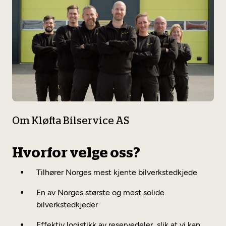
Bilservice
Bilservice
Dekk, felg og hjulskift
Dekkhotell
EU-kontroll
EU-kontroll – Vanlig bil (opptil 3,5t)
Om Kløfta Bilservice AS
Annet
Dekkhotel (inkl. dekkskift)
Hvorfor velge oss?
Elbilsertifisert
Flåteverksted
Tilhører Norges mest kjente bilverkstedkjede
En av Norges største og mest solide
bilverkstedkjeder
Effektiv logistikk av reservedeler, slik at vi kan