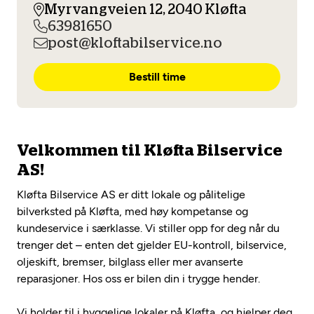
Opprett en konto
Myrvangveien 12, 2040 Kløfta
Fritt verkstedvalg
Diagnose/Feilsøking
63981650
Lønnsomt valg
post@kloftabilservice.no
Se alle (52) tjenester her
Mobilitetsgaranti
Bestill time
Nybilgaranti og fabrikkgaranti
Mekonomen Bilkonto
Velkommen til Kløfta Bilservice
AS!
Les mer
Kløfta Bilservice AS er ditt lokale og pålitelige
bilverksted på Kløfta, med høy kompetanse og
Mekonomen Fleet
kundeservice i særklasse. Vi stiller opp for deg når du
trenger det – enten det gjelder EU-kontroll, bilservice,
oljeskift, bremser, bilglass eller mer avanserte
reparasjoner. Hos oss er bilen din i trygge hender.
Les mer
Vi holder til i hyggelige lokaler på Kløfta, og hjelper deg