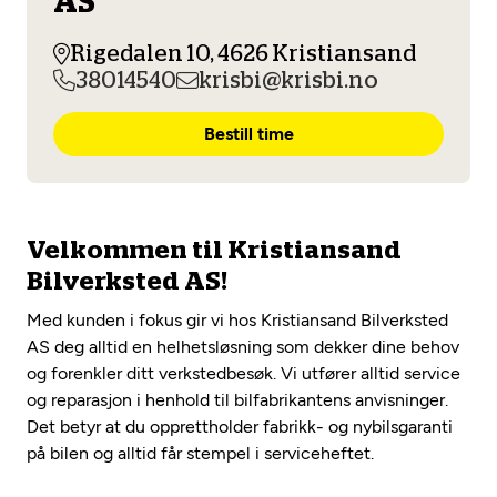
AS
Opprett en konto
Fritt verkstedvalg
Diagnose/Feilsøking
Rigedalen 10, 4626 Kristiansand
Lønnsomt valg
38014540
krisbi@krisbi.no
Se alle (52) tjenester her
Mobilitetsgaranti
Bestill time
Nybilgaranti og fabrikkgaranti
Mekonomen Bilkonto
Velkommen til Kristiansand
Les mer
Bilverksted AS!
Med kunden i fokus gir vi hos Kristiansand Bilverksted
AS deg alltid en helhetsløsning som dekker dine behov
Mekonomen Fleet
og forenkler ditt verkstedbesøk. Vi utfører alltid service
og reparasjon i henhold til bilfabrikantens anvisninger.
Det betyr at du opprettholder fabrikk- og nybilsgaranti
på bilen og alltid får stempel i serviceheftet.
Les mer