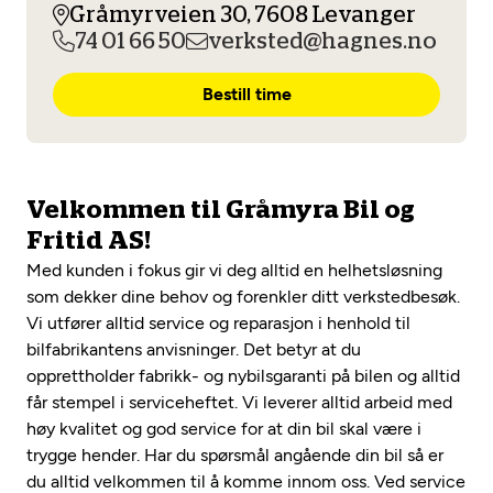
Opprett en konto
Gråmyrveien 30, 7608 Levanger
Fritt verkstedvalg
Diagnose/Feilsøking
74 01 66 50
verksted@hagnes.no
Lønnsomt valg
Bestill time
Se alle (52) tjenester her
Mobilitetsgaranti
Nybilgaranti og fabrikkgaranti
Mekonomen Bilkonto
Velkommen til Gråmyra Bil og
Fritid AS!
Med kunden i fokus gir vi deg alltid en helhetsløsning
Les mer
som dekker dine behov og forenkler ditt verkstedbesøk.
Vi utfører alltid service og reparasjon i henhold til
bilfabrikantens anvisninger. Det betyr at du
Mekonomen Fleet
opprettholder fabrikk- og nybilsgaranti på bilen og alltid
får stempel i serviceheftet. Vi leverer alltid arbeid med
høy kvalitet og god service for at din bil skal være i
trygge hender. Har du spørsmål angående din bil så er
Les mer
du alltid velkommen til å komme innom oss. Ved service