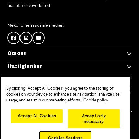
hos et merkeverksted.
Mekonomen i sosiale medier:
Om oss
Om Mekonomen
Hurtiglenker
Mekonomens historie
Finn verksted
Jobb i Mekonomen
Kontakt oss
Våre tjenester
Bærekraft
By clicking “Accept All Cookies”, you agree to the storing of
Kundeservice
Bestill time
Bli Mekonomen-verksted
Populære tjenester
cookies on your device to enhance site navigation, analyze site
Ofte stilte spørsmål
Opprett konto
usage, and assist in our marketing efforts.
Cookie policy
Bilservice
Mekonomen+
EU-kontroll
Personvern
Copyright © 2025 MEKO Norway AS
Accept All Cookies
Accept only
Diagnose/Feilsøking
necessary
Personvernerklæring
Dekkskift
Cookieerklæring
Cookies Settings
Salgs-og leveringsbetingelser