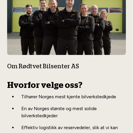
MekoTest Bruktbil
MekoTest Garantiutløp
MekoTest Leasing retur
MekoTest Tilstand
Annet
MekoTest Lynbil (bruktbiltest)
Om Rødtvet Bilsenter AS
Hvorfor velge oss?
Tilhører Norges mest kjente bilverkstedkjede
En av Norges største og mest solide
bilverkstedkjeder
Effektiv logistikk av reservedeler, slik at vi kan