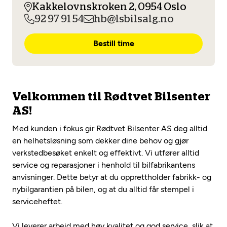
Opprett en konto
Kakkelovnskroken 2, 0954 Oslo
Fritt verkstedvalg
Diagnose/Feilsøking
92 97 91 54
hb@lsbilsalg.no
Lønnsomt valg
Bestill time
Se alle (52) tjenester her
Mobilitetsgaranti
Nybilgaranti og fabrikkgaranti
Mekonomen Bilkonto
Velkommen til Rødtvet Bilsenter
AS!
Les mer
Med kunden i fokus gir Rødtvet Bilsenter AS deg alltid
en helhetsløsning som dekker dine behov og gjør
verkstedbesøket enkelt og effektivt. Vi utfører alltid
Mekonomen Fleet
service og reparasjoner i henhold til bilfabrikantens
anvisninger. Dette betyr at du opprettholder fabrikk- og
nybilgarantien på bilen, og at du alltid får stempel i
serviceheftet.
Les mer
Vi leverer arbeid med høy kvalitet og god service, slik at