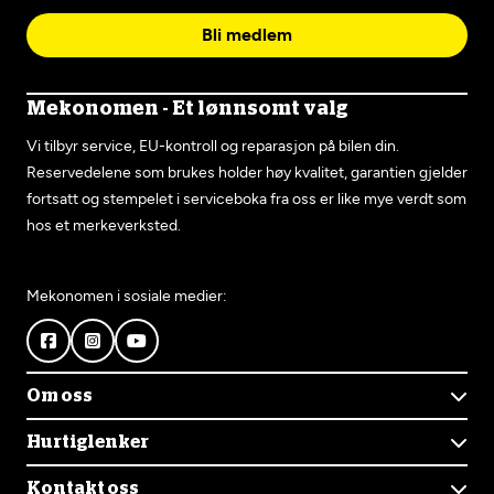
Bli medlem
Mekonomen - Et lønnsomt valg
Vi tilbyr service, EU-kontroll og reparasjon på bilen din.
Reservedelene som brukes holder høy kvalitet, garantien gjelder
fortsatt og stempelet i serviceboka fra oss er like mye verdt som
hos et merkeverksted.
Mekonomen i sosiale medier:
Om oss
Om Mekonomen
Hurtiglenker
Mekonomens historie
Finn verksted
Jobb i Mekonomen
Kontakt oss