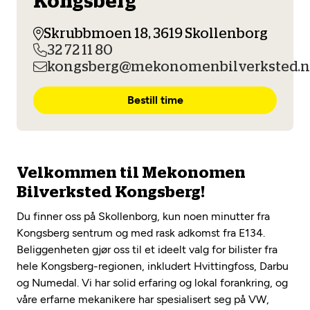
Kongsberg
Opprett en konto
Fritt verkstedvalg
Diagnose/Feilsøking
Skrubbmoen 18, 3619 Skollenborg
Lønnsomt valg
32 72 11 80
kongsberg@mekonomenbilverksted.
Se alle (52) tjenester her
Mobilitetsgaranti
Bestill time
Nybilgaranti og fabrikkgaranti
Mekonomen Bilkonto
Velkommen til Mekonomen
Les mer
Bilverksted Kongsberg!
Du finner oss på Skollenborg, kun noen minutter fra
Mekonomen Fleet
Kongsberg sentrum og med rask adkomst fra E134.
Beliggenheten gjør oss til et ideelt valg for bilister fra
hele Kongsberg-regionen, inkludert Hvittingfoss, Darbu
og Numedal. Vi har solid erfaring og lokal forankring, og
Les mer
våre erfarne mekanikere har spesialisert seg på VW,