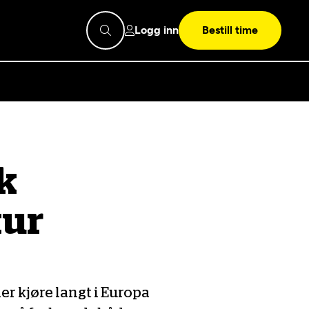
Logg inn
Bestill time
pps
Mekonomen
k
Bilkonto
Søk
tur
Les mer
Mekonomen Fleet
er kjøre langt i Europa