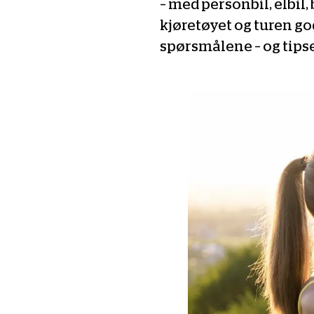
– med personbil, elbil
kjøretøyet og turen god
spørsmålene – og tipse