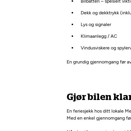
Bilbatteri – spesielt vikt
Dekk og dekktrykk (inklu
Lys og signaler
Klimaanlegg / AC
Vindusviskere og spyle
En grundig gjennomgang før avre
Gjør bilen klar
En feriesjekk hos ditt lokale M
Med en enkel gjennomgang før a