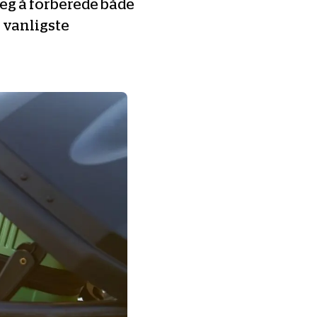
seg å forberede både
e vanligste
Les mer