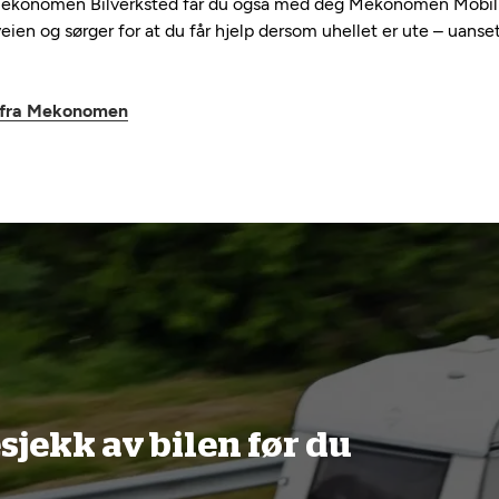
 Mekonomen Bilverksted får du også med deg Mekonomen Mobilit
eien og sørger for at du får hjelp dersom uhellet er ute – uans
i fra Mekonomen
esjekk av bilen før du