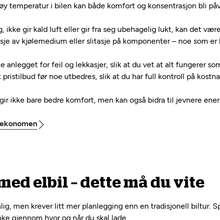
 temperatur i bilen kan både komfort og konsentrasjon bli påv
, ikke gir kald luft eller gir fra seg ubehagelig lukt, kan det vær
asje av kjølemedium eller slitasje på komponenter – noe som er h
anlegget for feil og lekkasjer, slik at du vet at alt fungerer som
t pristilbud før noe utbedres, slik at du har full kontroll på kostn
ir ikke bare bedre komfort, men kan også bidra til jevnere energ
Mekonomen
ed elbil – dette må du vite
anlig, men krever litt mer planlegging enn en tradisjonell biltur. 
nke gjennom hvor og når du skal lade.