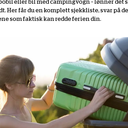
, bobil eller bil med campingvogn – lønner det 
t. Her får du en komplett sjekkliste, svar på d
ne som faktisk kan redde ferien din.