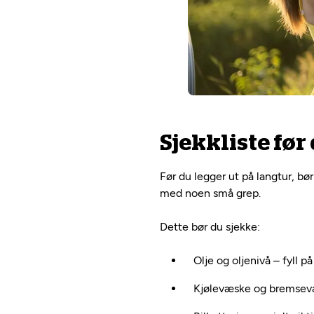
Sjekkliste før
Før du legger ut på langtur, b
med noen små grep.
Dette bør du sjekke:
Olje og oljenivå – fyll 
Kjølevæske og bremse