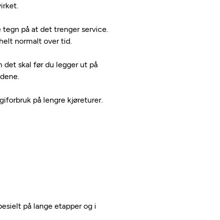
irket.
e tegn på at det trenger service.
elt normalt over tid.
 det skal før du legger ut på
adene.
iforbruk på lengre kjøreturer.
Spesielt på lange etapper og i