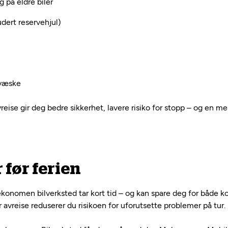
ig på eldre biler
dert reservehjul)
rvæske
ise gir deg bedre sikkerhet, lavere risiko for stopp – og en mer
 før ferien
ekonomen bilverksted tar kort tid – og kan spare deg for både k
vreise reduserer du risikoen for uforutsette problemer på tur.