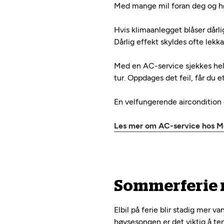
Med mange mil foran deg og høy
Hvis klimaanlegget blåser dårlig
Dårlig effekt skyldes ofte lekk
Med en AC-service sjekkes hele 
tur. Oppdages det feil, får du e
En velfungerende aircondition g
Les mer om AC-service hos 
Sommerferie m
Elbil på ferie blir stadig mer v
høysesongen er det viktig å te