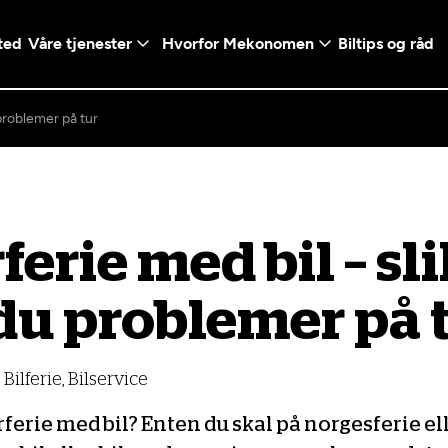
ted
Våre tjenester
Hvorfor Mekonomen
Biltips og råd
problemer på tur
Logg inn med Vi
rie med bil – sli
en konto ved å klikke på
Telefonnummer
mt valg
du problemer på 
+47
Norway
l - Vanlig bil
etsgaranti
Diagnose/Feilsøking
5t)
+47
Bilferie, Bilservice
ranti og fabrikkgaranti
rie med bil? Enten du skal på norgesferie ell