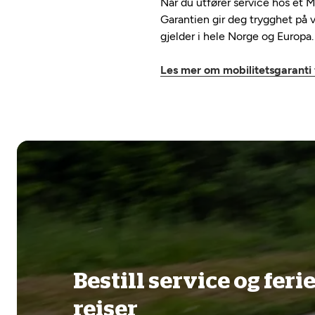
Når du utfører service hos et
Garantien gir deg trygghet på v
gjelder i hele Norge og Europa.
Les mer om mobilitetsgarant
Bestill service og feri
reiser