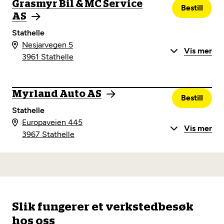
Grasmyr Bil & MC Service
Bestill
AS
Stathelle
Nesjarvegen 5
Vis mer
3961 Stathelle
Myrland Auto AS
Bestill
Stathelle
Europaveien 445
Vis mer
3967 Stathelle
Slik fungerer et verkstedbesøk
hos oss