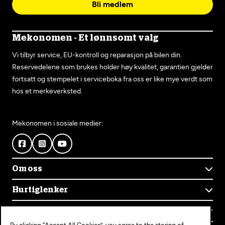
Bli medlem
Mekonomen - Et lønnsomt valg
Vi tilbyr service, EU-kontroll og reparasjon på bilen din.
Reservedelene som brukes holder høy kvalitet, garantien gjelder
fortsatt og stempelet i serviceboka fra oss er like mye verdt som
hos et merkeverksted.
Mekonomen i sosiale medier:
Om oss
Om Mekonomen
Hurtiglenker
Mekonomens historie
Finn verksted
Jobb i Mekonomen
Kontakt oss
Våre tjenester
Bærekraft