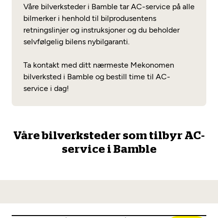
Opprett en konto
Våre bilverksteder i Bamble tar AC-service på alle
Fritt verkstedvalg
Diagnose/Feilsøking
bilmerker i henhold til bilprodusentens
Lønnsomt valg
retningslinjer og instruksjoner og du beholder
selvfølgelig bilens nybilgaranti.
Se alle (52) tjenester her
Mobilitetsgaranti
Ta kontakt med ditt nærmeste Mekonomen
Nybilgaranti og fabrikkgaranti
Mekonomen Bilkonto
bilverksted i Bamble og bestill time til AC-
service i dag!
Les mer
Våre bilverksteder som tilbyr AC-
service i Bamble
Mekonomen Fleet
Les mer