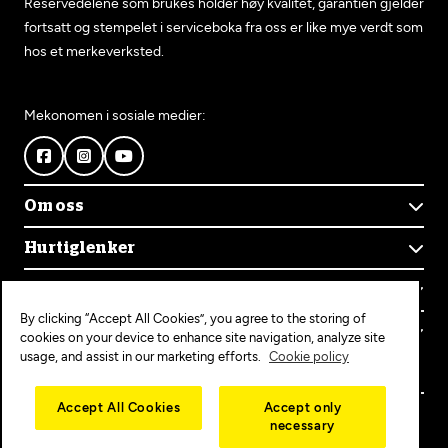
Reservedelene som brukes holder høy kvalitet, garantien gjelder
fortsatt og stempelet i serviceboka fra oss er like mye verdt som
hos et merkeverksted.
Mekonomen i sosiale medier:
Om oss
Om Mekonomen
Hurtiglenker
Mekonomens historie
Finn verksted
Jobb i Mekonomen
Kontakt oss
Våre tjenester
Bærekraft
By clicking “Accept All Cookies”, you agree to the storing of
Kundeservice
Bestill time
Bli Mekonomen-verksted
Populære tjenester
cookies on your device to enhance site navigation, analyze site
Ofte stilte spørsmål
Opprett konto
usage, and assist in our marketing efforts.
Cookie policy
Bilservice
Mekonomen+
EU-kontroll
Personvern
Copyright © 2025 MEKO Norway AS
Accept All Cookies
Accept only
Diagnose/Feilsøking
necessary
Personvernerklæring
Dekkskift