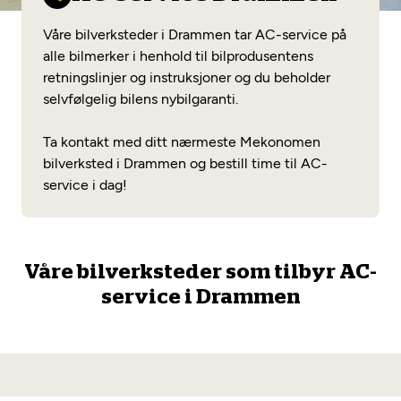
Opprett en konto
Fritt verkstedvalg
Diagnose/Feilsøking
Våre bilverksteder i Drammen tar AC-service på
Lønnsomt valg
alle bilmerker i henhold til bilprodusentens
retningslinjer og instruksjoner og du beholder
Se alle (52) tjenester her
Mobilitetsgaranti
selvfølgelig bilens nybilgaranti.
Nybilgaranti og fabrikkgaranti
Mekonomen Bilkonto
Ta kontakt med ditt nærmeste Mekonomen
bilverksted i Drammen og bestill time til AC-
service i dag!
Les mer
Våre bilverksteder som tilbyr AC-
Mekonomen Fleet
service i Drammen
Les mer