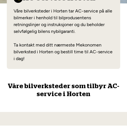
Opprett en konto
Fritt verkstedvalg
Diagnose/Feilsøking
Våre bilverksteder i Horten tar AC-service på alle
Lønnsomt valg
bilmerker i henhold til bilprodusentens
retningslinjer og instruksjoner og du beholder
Se alle (52) tjenester her
Mobilitetsgaranti
selvfølgelig bilens nybilgaranti.
Nybilgaranti og fabrikkgaranti
Mekonomen Bilkonto
Ta kontakt med ditt nærmeste Mekonomen
bilverksted i Horten og bestill time til AC-service
i dag!
Les mer
Våre bilverksteder som tilbyr AC-
Mekonomen Fleet
service i Horten
Les mer