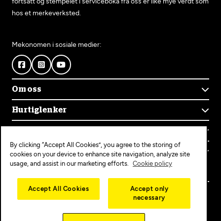
fortsatt og stempelet i serviceboka fra oss er like mye verdt som
hos et merkeverksted.
Mekonomen i sosiale medier:
Om oss
Om Mekonomen
Hurtiglenker
Mekonomens historie
Finn verksted
Jobb i Mekonomen
Kontakt oss
Våre tjenester
Bærekraft
By clicking “Accept All Cookies”, you agree to the storing of
Kundeservice
Bestill time
Bli Mekonomen-verksted
Populære tjenester
cookies on your device to enhance site navigation, analyze site
Ofte stilte spørsmål
Opprett konto
usage, and assist in our marketing efforts.
Cookie policy
Bilservice
Mekonomen+
EU-kontroll
Personvern
Copyright © 2025 MEKO Norway AS
Accept All Cookies
Accept only
Diagnose/Feilsøking
necessary
Personvernerklæring
Dekkskift
Cookieerklæring