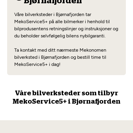
Bjørnafjorden
Opprett en konto
Fritt verkstedvalg
Diagnose/Feilsøking
Våre bilverksteder i Bjørnafjorden tar
Lønnsomt valg
MekoService5+ på alle bilmerker i henhold til
bilprodusentens retningslinjer og instruksjoner og
Se alle (52) tjenester her
Mobilitetsgaranti
du beholder selvfølgelig bilens nybilgaranti.
Nybilgaranti og fabrikkgaranti
Mekonomen Bilkonto
Ta kontakt med ditt nærmeste Mekonomen
bilverksted i Bjørnafjorden og bestill time til
MekoService5+ i dag!
Les mer
Våre bilverksteder som tilbyr
Mekonomen Fleet
MekoService5+ i Bjørnafjorden
Les mer