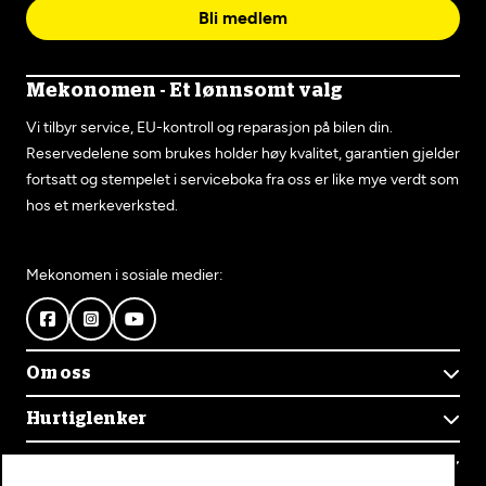
Bli medlem
Mekonomen - Et lønnsomt valg
Vi tilbyr service, EU-kontroll og reparasjon på bilen din.
Reservedelene som brukes holder høy kvalitet, garantien gjelder
fortsatt og stempelet i serviceboka fra oss er like mye verdt som
hos et merkeverksted.
Mekonomen i sosiale medier:
Om oss
Om Mekonomen
Hurtiglenker
Mekonomens historie
Finn verksted
Jobb i Mekonomen
Kontakt oss
Våre tjenester
Bærekraft