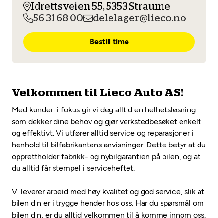
Opprett en konto
Idrettsveien 55, 5353 Straume
Fritt verkstedvalg
Diagnose/Feilsøking
56 31 68 00
delelager@lieco.no
Lønnsomt valg
Bestill time
Se alle (52) tjenester her
Mobilitetsgaranti
Nybilgaranti og fabrikkgaranti
Mekonomen Bilkonto
Velkommen til Lieco Auto AS!
Med kunden i fokus gir vi deg alltid en helhetsløsning
som dekker dine behov og gjør verkstedbesøket enkelt
Les mer
og effektivt. Vi utfører alltid service og reparasjoner i
henhold til bilfabrikantens anvisninger. Dette betyr at du
Mekonomen Fleet
opprettholder fabrikk- og nybilgarantien på bilen, og at
du alltid får stempel i serviceheftet.
Vi leverer arbeid med høy kvalitet og god service, slik at
bilen din er i trygge hender hos oss. Har du spørsmål om
Les mer
bilen din, er du alltid velkommen til å komme innom oss.